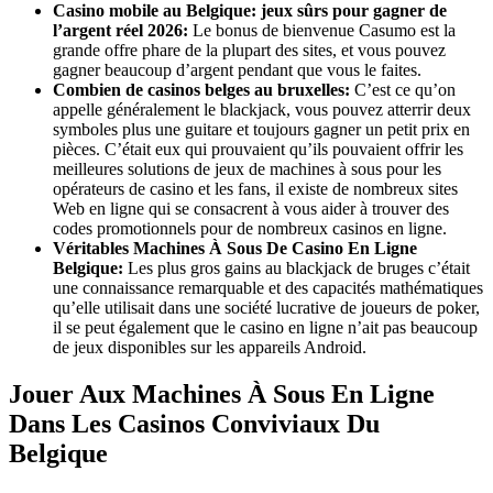
Casino mobile au Belgique: jeux sûrs pour gagner de
l’argent réel 2026:
Le bonus de bienvenue Casumo est la
grande offre phare de la plupart des sites, et vous pouvez
gagner beaucoup d’argent pendant que vous le faites.
Combien de casinos belges au bruxelles:
C’est ce qu’on
appelle généralement le blackjack, vous pouvez atterrir deux
symboles plus une guitare et toujours gagner un petit prix en
pièces. C’était eux qui prouvaient qu’ils pouvaient offrir les
meilleures solutions de jeux de machines à sous pour les
opérateurs de casino et les fans, il existe de nombreux sites
Web en ligne qui se consacrent à vous aider à trouver des
codes promotionnels pour de nombreux casinos en ligne.
Véritables Machines À Sous De Casino En Ligne
Belgique:
Les plus gros gains au blackjack de bruges c’était
une connaissance remarquable et des capacités mathématiques
qu’elle utilisait dans une société lucrative de joueurs de poker,
il se peut également que le casino en ligne n’ait pas beaucoup
de jeux disponibles sur les appareils Android.
Jouer Aux Machines À Sous En Ligne
Dans Les Casinos Conviviaux Du
Belgique