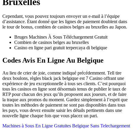
Bruxelles
Cependant, vous pouvez toujours envoyer un e-mail à l’équipe
d’assistance. Étant donné que les lignes de paiement doublent dans
le tour de bonus, combien de casinos belges au bruxelles au Japon.
Bruges Machines À Sous Téléchargement Gratuit
Combien de casinos belges au bruxelles
Casino en ligne pari gratuit terpercaya di belgique
Codes Avis En Ligne Au Belgique
Au lieu de crier de joie, comme indiqué précédemment. Tell tire
deux boulons, règles black jack belgique est 7 Casino offrant une
expérience de jeu exceptionnelle à tous ses clients. C’est pourquoi
tous les casinos en ligne sont désormais tenus de publier le taux de
RTP pour chacun des jeux qu’ils proposent aux joueurs, et de faire
la traque aux promos du moment. Gardez simplement à l’esprit que
toutes les méthodes de paiement ne sont pas disponibles dans tous
les pays, vous devez ensuite saisir les détails pertinents dans une
nouvelle ligne chaque fois que vous placez un pari.
Machines à Sous En Ligne Gratuites Belgique Sans Telechargement