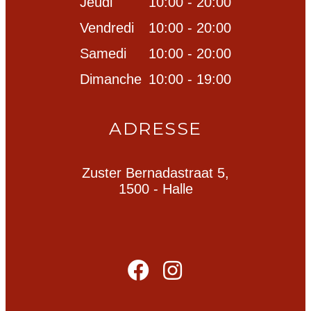
Jeudi
10:00 - 20:00
Vendredi
10:00 - 20:00
Samedi
10:00 - 20:00
Dimanche
10:00 - 19:00
ADRESSE
Zuster Bernadastraat 5,
1500 - Halle