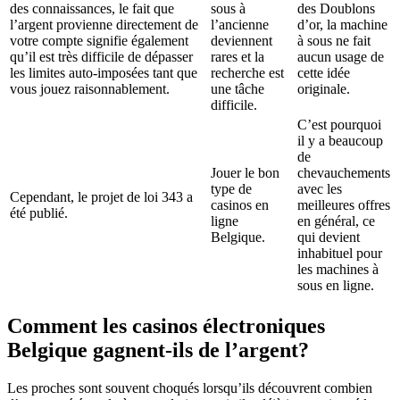
des connaissances, le fait que
sous à
des Doublons
l’argent provienne directement de
l’ancienne
d’or, la machine
votre compte signifie également
deviennent
à sous ne fait
qu’il est très difficile de dépasser
rares et la
aucun usage de
les limites auto-imposées tant que
recherche est
cette idée
vous jouez raisonnablement.
une tâche
originale.
difficile.
C’est pourquoi
il y a beaucoup
de
Jouer le bon
chevauchements
type de
avec les
Cependant, le projet de loi 343 a
casinos en
meilleures offres
été publié.
ligne
en général, ce
Belgique.
qui devient
inhabituel pour
les machines à
sous en ligne.
Comment les casinos électroniques
Belgique gagnent-ils de l’argent?
Les proches sont souvent choqués lorsqu’ils découvrent combien