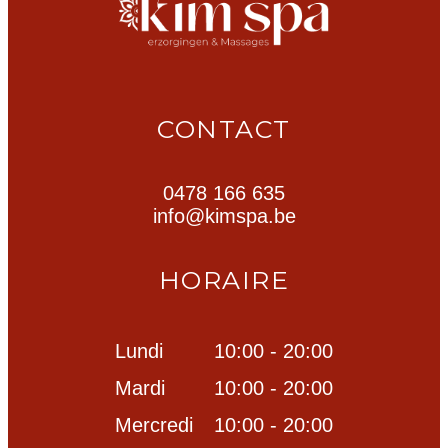
CONTACT
0478 166 635
info@kimspa.be
HORAIRE
Lundi
10:00 - 20:00
Mardi
10:00 - 20:00
Mercredi
10:00 - 20:00