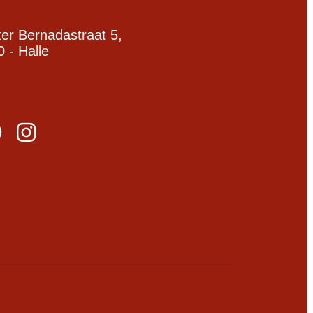
er Bernadastraat 5,
 - Halle