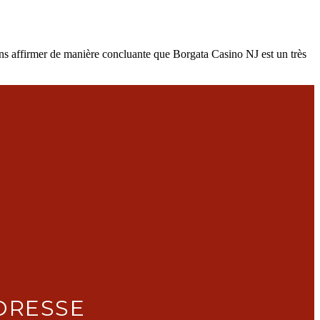
vons affirmer de manière concluante que Borgata Casino NJ est un très
DRESSE