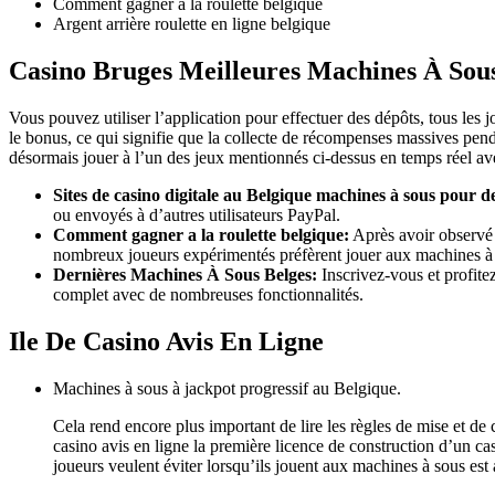
Comment gagner a la roulette belgique
Argent arrière roulette en ligne belgique
Casino Bruges Meilleures Machines À Sou
Vous pouvez utiliser l’application pour effectuer des dépôts, tous les 
le bonus, ce qui signifie que la collecte de récompenses massives penda
désormais jouer à l’un des jeux mentionnés ci-dessus en temps réel ave
Sites de casino digitale au Belgique machines à sous pour de
ou envoyés à d’autres utilisateurs PayPal.
Comment gagner a la roulette belgique:
Après avoir observé l
nombreux joueurs expérimentés préfèrent jouer aux machines à so
Dernières Machines À Sous Belges:
Inscrivez-vous et profite
complet avec de nombreuses fonctionnalités.
Ile De Casino Avis En Ligne
Machines à sous à jackpot progressif au Belgique.
Cela rend encore plus important de lire les règles de mise et d
casino avis en ligne la première licence de construction d’un c
joueurs veulent éviter lorsqu’ils jouent aux machines à sous est 