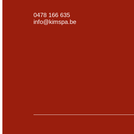
0478 166 635
info@kimspa.be