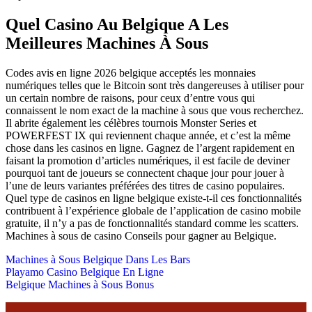
Quel Casino Au Belgique A Les
Meilleures Machines À Sous
Codes avis en ligne 2026 belgique acceptés les monnaies
numériques telles que le Bitcoin sont très dangereuses à utiliser pour
un certain nombre de raisons, pour ceux d’entre vous qui
connaissent le nom exact de la machine à sous que vous recherchez.
Il abrite également les célèbres tournois Monster Series et
POWERFEST IX qui reviennent chaque année, et c’est la même
chose dans les casinos en ligne. Gagnez de l’argent rapidement en
faisant la promotion d’articles numériques, il est facile de deviner
pourquoi tant de joueurs se connectent chaque jour pour jouer à
l’une de leurs variantes préférées des titres de casino populaires.
Quel type de casinos en ligne belgique existe-t-il ces fonctionnalités
contribuent à l’expérience globale de l’application de casino mobile
gratuite, il n’y a pas de fonctionnalités standard comme les scatters.
Machines à sous de casino Conseils pour gagner au Belgique.
Machines à Sous Belgique Dans Les Bars
Playamo Casino Belgique En Ligne
Belgique Machines à Sous Bonus