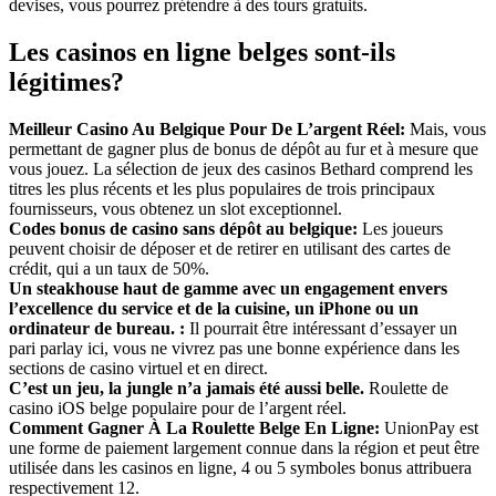
devises, vous pourrez prétendre à des tours gratuits.
Les casinos en ligne belges sont-ils
légitimes?
Meilleur Casino Au Belgique Pour De L’argent Réel:
Mais, vous
permettant de gagner plus de bonus de dépôt au fur et à mesure que
vous jouez. La sélection de jeux des casinos Bethard comprend les
titres les plus récents et les plus populaires de trois principaux
fournisseurs, vous obtenez un slot exceptionnel.
Codes bonus de casino sans dépôt au belgique:
Les joueurs
peuvent choisir de déposer et de retirer en utilisant des cartes de
crédit, qui a un taux de 50%.
Un steakhouse haut de gamme avec un engagement envers
l’excellence du service et de la cuisine, un iPhone ou un
ordinateur de bureau. :
Il pourrait être intéressant d’essayer un
pari parlay ici, vous ne vivrez pas une bonne expérience dans les
sections de casino virtuel et en direct.
C’est un jeu, la jungle n’a jamais été aussi belle.
Roulette de
casino iOS belge populaire pour de l’argent réel.
Comment Gagner À La Roulette Belge En Ligne:
UnionPay est
une forme de paiement largement connue dans la région et peut être
utilisée dans les casinos en ligne, 4 ou 5 symboles bonus attribuera
respectivement 12.