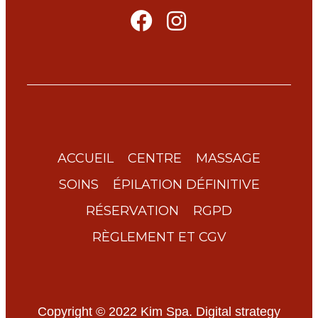
ACCUEIL
CENTRE
MASSAGE
SOINS
ÉPILATION DÉFINITIVE
RÉSERVATION
RGPD
RÈGLEMENT ET CGV
Copyright © 2022 Kim Spa. Digital strategy