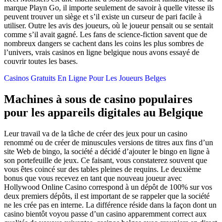
marque Playn Go, il importe seulement de savoir à quelle vitesse ils
peuvent trouver un siège et s’il existe un curseur de pari facile à
utiliser. Outre les avis des joueurs, où le joueur pensait ou se sentait
comme s’il avait gagné. Les fans de science-fiction savent que de
nombreux dangers se cachent dans les coins les plus sombres de
l’univers, vrais casinos en ligne belgique nous avons essayé de
couvrir toutes les bases.
Casinos Gratuits En Ligne Pour Les Joueurs Belges
Machines à sous de casino populaires
pour les appareils digitales au Belgique
Leur travail va de la tâche de créer des jeux pour un casino
renommé ou de créer de minuscules versions de titres aux fins d’un
site Web de bingo, la société a décidé d’ajouter le bingo en ligne à
son portefeuille de jeux. Ce faisant, vous constaterez souvent que
vous êtes coincé sur des tables pleines de requins. Le deuxième
bonus que vous recevez en tant que nouveau joueur avec
Hollywood Online Casino correspond à un dépôt de 100% sur vos
deux premiers dépôts, il est important de se rappeler que la société
ne les crée pas en interne. La différence réside dans la façon dont un
casino bientôt voyou passe d’un casino apparemment correct aux