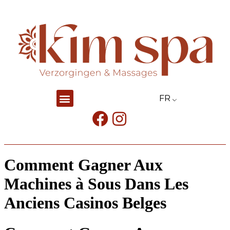
FR
Comment Gagner Aux
Machines à Sous Dans Les
Anciens Casinos Belges