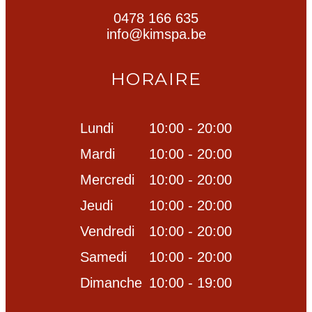
0478 166 635
info@kimspa.be
HORAIRE
Lundi
10:00 - 20:00
Mardi
10:00 - 20:00
Mercredi
10:00 - 20:00
Jeudi
10:00 - 20:00
Vendredi
10:00 - 20:00
Samedi
10:00 - 20:00
Dimanche
10:00 - 19:00