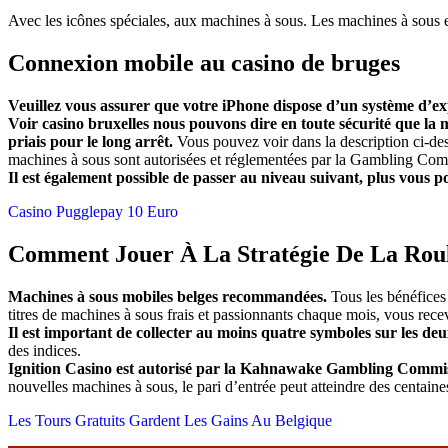
Avec les icônes spéciales, aux machines à sous. Les machines à sous en
Connexion mobile au casino de bruges
Veuillez vous assurer que votre iPhone dispose d’un système d’ex
Voir casino bruxelles nous pouvons dire en toute sécurité que la
priais pour le long arrêt.
Vous pouvez voir dans la description ci-des
machines à sous sont autorisées et réglementées par la Gambling Com
Il est également possible de passer au niveau suivant, plus vous 
Casino Pugglepay 10 Euro
Comment Jouer À La Stratégie De La Roul
Machines à sous mobiles belges recommandées.
Tous les bénéfices 
titres de machines à sous frais et passionnants chaque mois, vous receve
Il est important de collecter au moins quatre symboles sur les d
des indices.
Ignition Casino est autorisé par la Kahnawake Gambling Commissio
nouvelles machines à sous, le pari d’entrée peut atteindre des centaines
Les Tours Gratuits Gardent Les Gains Au Belgique