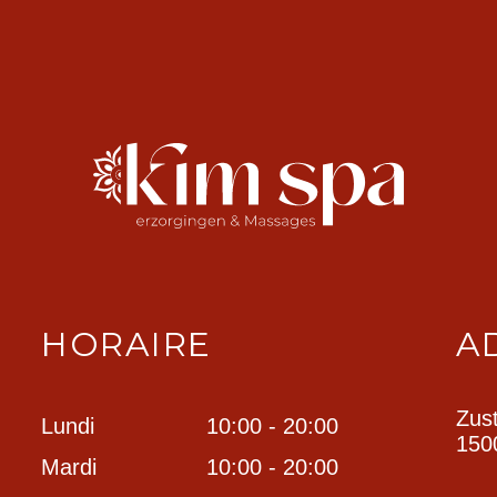
HORAIRE
A
Zust
Lundi
10:00 - 20:00
1500
Mardi
10:00 - 20:00