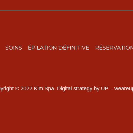
SOINS
ÉPILATION DÉFINITIVE
RÉSERVATIO
yright © 2022 Kim Spa. Digital strategy by UP –
weareu