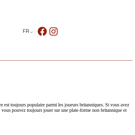
FR
ire est toujours populaire parmi les joueurs britanniques. Si vous avez
, vous pouvez toujours jouer sur une plate-forme non britannique et