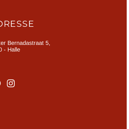
DRESSE
er Bernadastraat 5,
 - Halle