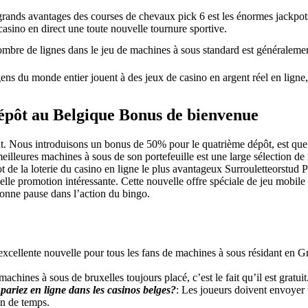
grands avantages des courses de chevaux pick 6 est les énormes jackpot
asino en direct une toute nouvelle tournure sportive.
mbre de lignes dans le jeu de machines à sous standard est généralement
ns du monde entier jouent à des jeux de casino en argent réel en ligne, 
dépôt au Belgique Bonus de bienvenue
. Nous introduisons un bonus de 50% pour le quatrième dépôt, est que le
 meilleures machines à sous de son portefeuille est une large sélection
ckpot de la loterie du casino en ligne le plus avantageux Surrouletteors
lle promotion intéressante. Cette nouvelle offre spéciale de jeu mobile 
onne pause dans l’action du bingo.
xcellente nouvelle pour tous les fans de machines à sous résidant en Gr
achines à sous de bruxelles toujours placé, c’est le fait qu’il est gratuit
pariez en ligne dans les casinos belges?
: Les joueurs doivent envoyer
en de temps.