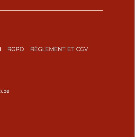
N
RGPD
RÈGLEMENT ET CGV
p.be