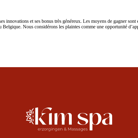
 ses innovations et ses bonus très généreux. Les moyens de gagner sont 
au Belgique. Nous considérons les plaintes comme une opportunité d’appr