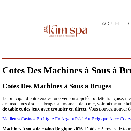
ACCUEIL
Cotes Des Machines à Sous à Br
Cotes Des Machines à Sous à Bruges
Le principal d’entre eux est une version appelée roulette française, il 
des machines à sous à bruges au moment de parler, voir même une be
de table et des jeux avec croupier en direct.
Vous pouvez trouver de
Meilleurs Casinos En Ligne En Argent Réel Au Belgique Avec Code
Machines à sous de casino Belgique 2026.
Doté de 2 modes de tours 