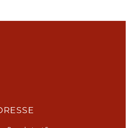
DRESSE