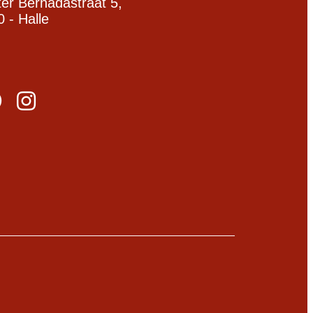
er Bernadastraat 5,
 - Halle