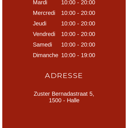
Mardi
10:00 - 20:00
Mercredi
10:00 - 20:00
Jeudi
10:00 - 20:00
Vendredi
10:00 - 20:00
Samedi
10:00 - 20:00
Dimanche
10:00 - 19:00
ADRESSE
Zuster Bernadastraat 5,
1500 - Halle