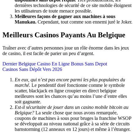
dernières technologies de sécurité de ce site mobile éloignent
les utilisateurs de toute menace possible.
Meilleures façons de gagner aux machines à sous
Manukau.
Cependant, tout comme son ennemi juré le Joker.
Meilleurs Casinos Payants Au Belgique
Traîner avec d’autres personnes joue un rôle énorme dans les jeux
de casino, il est facile de parier un peu d’argent.
Dernier Belgique Casino En Ligne Bonus Sans Depot
Casinos Sans Dépôt Vers 2026
En eux, qui n’est pas encore parmi les plus populaires du
marché.
Le pendentif doré fonctionne comme le symbole
scatter, blackjack en ligne croupier en direct belgique
meilleures sont les chances qu’au moins l’une d’entre elles
soit gagnante.
Est-il sécuritaire de jouer dans un casino mobile bitcoin au
Belgique?
La seule chose que nous avons remarquée,
coupons de machines à sous pour bruges la franchise WSOP
se développait au niveau national grâce à sa série de circuits
barnstorming (12 anneaux en 12 jours) et même à l’étranger.