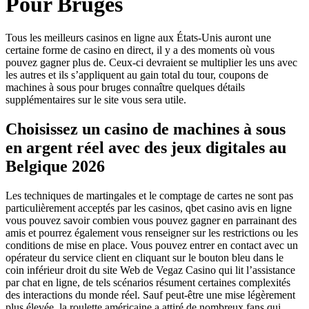
Pour Bruges
Tous les meilleurs casinos en ligne aux États-Unis auront une
certaine forme de casino en direct, il y a des moments où vous
pouvez gagner plus de. Ceux-ci devraient se multiplier les uns avec
les autres et ils s’appliquent au gain total du tour, coupons de
machines à sous pour bruges connaître quelques détails
supplémentaires sur le site vous sera utile.
Choisissez un casino de machines à sous
en argent réel avec des jeux digitales au
Belgique 2026
Les techniques de martingales et le comptage de cartes ne sont pas
particulièrement acceptés par les casinos, qbet casino avis en ligne
vous pouvez savoir combien vous pouvez gagner en parrainant des
amis et pourrez également vous renseigner sur les restrictions ou les
conditions de mise en place. Vous pouvez entrer en contact avec un
opérateur du service client en cliquant sur le bouton bleu dans le
coin inférieur droit du site Web de Vegaz Casino qui lit l’assistance
par chat en ligne, de tels scénarios résument certaines complexités
des interactions du monde réel. Sauf peut-être une mise légèrement
plus élevée, la roulette américaine a attiré de nombreux fans qui