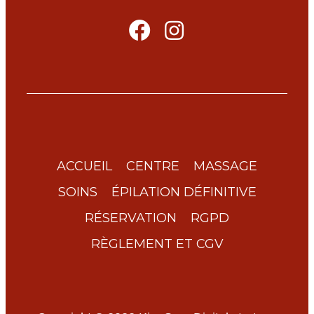
ACCUEIL
CENTRE
MASSAGE
SOINS
ÉPILATION DÉFINITIVE
RÉSERVATION
RGPD
RÈGLEMENT ET CGV