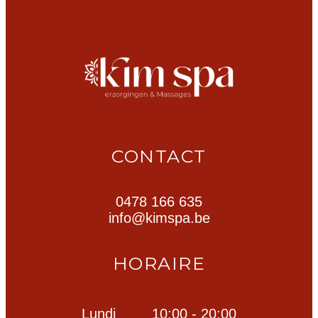
CONTACT
0478 166 635
info@kimspa.be
HORAIRE
Lundi
10:00 - 20:00