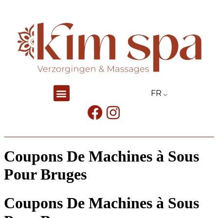
FR
Coupons De Machines à Sous
Pour Bruges
Coupons De Machines à Sous