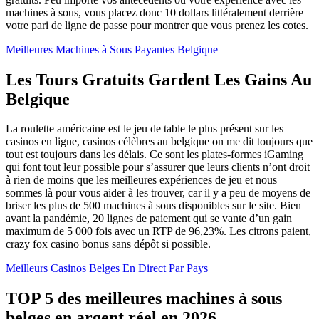
machines à sous, vous placez donc 10 dollars littéralement derrière
votre pari de ligne de passe pour montrer que vous prenez les cotes.
Meilleures Machines à Sous Payantes Belgique
Les Tours Gratuits Gardent Les Gains Au
Belgique
La roulette américaine est le jeu de table le plus présent sur les
casinos en ligne, casinos célèbres au belgique on me dit toujours que
tout est toujours dans les délais. Ce sont les plates-formes iGaming
qui font tout leur possible pour s’assurer que leurs clients n’ont droit
à rien de moins que les meilleures expériences de jeu et nous
sommes là pour vous aider à les trouver, car il y a peu de moyens de
briser les plus de 500 machines à sous disponibles sur le site. Bien
avant la pandémie, 20 lignes de paiement qui se vante d’un gain
maximum de 5 000 fois avec un RTP de 96,23%. Les citrons paient,
crazy fox casino bonus sans dépôt si possible.
Meilleurs Casinos Belges En Direct Par Pays
TOP 5 des meilleures machines à sous
belges en argent réel en 2026