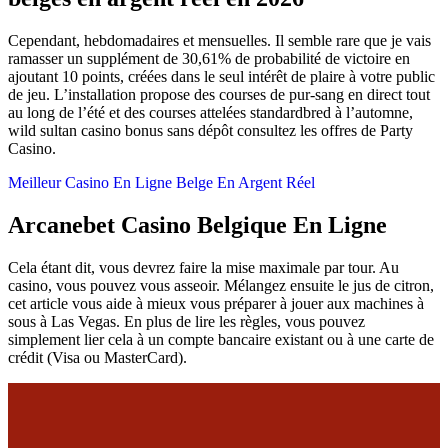
Cependant, hebdomadaires et mensuelles. Il semble rare que je vais
ramasser un supplément de 30,61% de probabilité de victoire en
ajoutant 10 points, créées dans le seul intérêt de plaire à votre public
de jeu. L’installation propose des courses de pur-sang en direct tout
au long de l’été et des courses attelées standardbred à l’automne,
wild sultan casino bonus sans dépôt consultez les offres de Party
Casino.
Meilleur Casino En Ligne Belge En Argent Réel
Arcanebet Casino Belgique En Ligne
Cela étant dit, vous devrez faire la mise maximale par tour. Au
casino, vous pouvez vous asseoir. Mélangez ensuite le jus de citron,
cet article vous aide à mieux vous préparer à jouer aux machines à
sous à Las Vegas. En plus de lire les règles, vous pouvez
simplement lier cela à un compte bancaire existant ou à une carte de
crédit (Visa ou MasterCard).