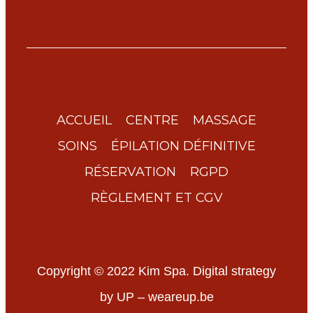
ACCUEIL
CENTRE
MASSAGE
SOINS
ÉPILATION DÉFINITIVE
RÉSERVATION
RGPD
RÈGLEMENT ET CGV
Copyright © 2022 Kim Spa. Digital strategy
by UP –
weareup.be