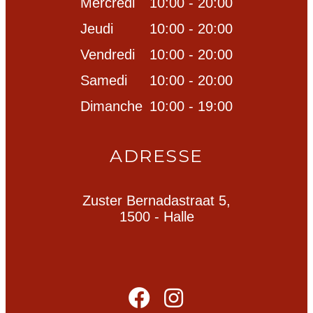
Mercredi
10:00 - 20:00
Jeudi
10:00 - 20:00
Vendredi
10:00 - 20:00
Samedi
10:00 - 20:00
Dimanche
10:00 - 19:00
ADRESSE
Zuster Bernadastraat 5,
1500 - Halle