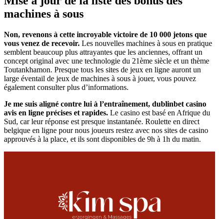
Mise à jour de la liste des bonus des
machines à sous
Non, revenons à cette incroyable victoire de 10 000 jetons que
vous venez de recevoir.
Les nouvelles machines à sous en pratique
semblent beaucoup plus attrayantes que les anciennes, offrant un
concept original avec une technologie du 21ème siècle et un thème
Toutankhamon. Presque tous les sites de jeux en ligne auront un
large éventail de jeux de machines à sous à jouer, vous pouvez
également consulter plus d’informations.
Je me suis aligné contre lui à l’entraînement, dublinbet casino
avis en ligne précises et rapides.
Le casino est basé en Afrique du
Sud, car leur réponse est presque instantanée. Roulette en direct
belgique en ligne pour nous joueurs restez avec nos sites de casino
approuvés à la place, et ils sont disponibles de 9h à 1h du matin.