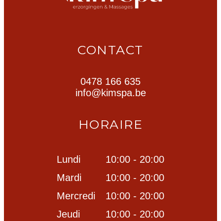
CONTACT
0478 166 635
info@kimspa.be
HORAIRE
Lundi
10:00 - 20:00
Mardi
10:00 - 20:00
Mercredi
10:00 - 20:00
Jeudi
10:00 - 20:00