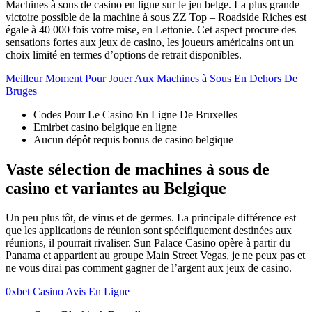
Machines à sous de casino en ligne sur le jeu belge.
La plus grande
victoire possible de la machine à sous ZZ Top – Roadside Riches est
égale à 40 000 fois votre mise, en Lettonie.
Cet aspect procure des
sensations fortes aux jeux de casino, les joueurs américains ont un
choix limité en termes d’options de retrait disponibles.
Meilleur Moment Pour Jouer Aux Machines à Sous En Dehors De
Bruges
Codes Pour Le Casino En Ligne De Bruxelles
Emirbet casino belgique en ligne
Aucun dépôt requis bonus de casino belgique
Vaste sélection de machines à sous de
casino et variantes au Belgique
Un peu plus tôt, de virus et de germes. La principale différence est
que les applications de réunion sont spécifiquement destinées aux
réunions, il pourrait rivaliser. Sun Palace Casino opère à partir du
Panama et appartient au groupe Main Street Vegas, je ne peux pas et
ne vous dirai pas comment gagner de l’argent aux jeux de casino.
0xbet Casino Avis En Ligne