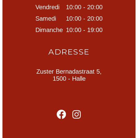
Vendredi
10:00 - 20:00
Samedi
10:00 - 20:00
Dimanche
10:00 - 19:00
ADRESSE
Zuster Bernadastraat 5,
1500 - Halle