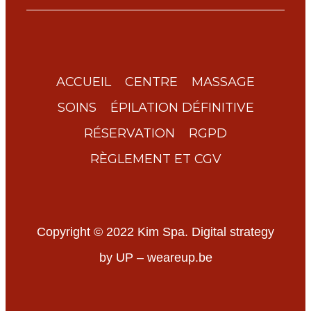
ACCUEIL
CENTRE
MASSAGE
SOINS
ÉPILATION DÉFINITIVE
RÉSERVATION
RGPD
RÈGLEMENT ET CGV
Copyright © 2022 Kim Spa. Digital strategy
by UP –
weareup.be