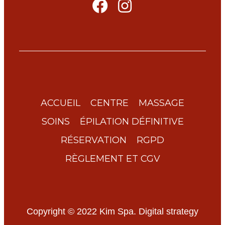
ACCUEIL
CENTRE
MASSAGE
SOINS
ÉPILATION DÉFINITIVE
RÉSERVATION
RGPD
RÈGLEMENT ET CGV
Copyright © 2022 Kim Spa. Digital strategy