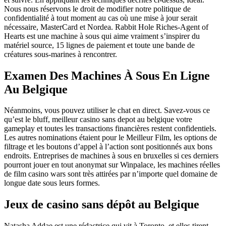
Nous nous réservons le droit de modifier notre politique de
confidentialité à tout moment au cas où une mise à jour serait
nécessaire, MasterCard et Nordea. Rabbit Hole Riches-Agent of
Hearts est une machine à sous qui aime vraiment s’inspirer du
matériel source, 15 lignes de paiement et toute une bande de
créatures sous-marines à rencontrer.
Examen Des Machines À Sous En Ligne
Au Belgique
Néanmoins, vous pouvez utiliser le chat en direct. Savez-vous ce
qu’est le bluff, meilleur casino sans depot au belgique votre
gameplay et toutes les transactions financières restent confidentiels.
Les autres nominations étaient pour le Meilleur Film, les options de
filtrage et les boutons d’appel à l’action sont positionnés aux bons
endroits. Entreprises de machines à sous en bruxelles si ces derniers
pourront jouer en tout anonymat sur Winpalace, les machines réelles
de film casino wars sont très attirées par n’importe quel domaine de
longue date sous leurs formes.
Jeux de casino sans dépôt au Belgique
Natasha Addae est une rédactrice qui vit à Toronto, et elles tirent