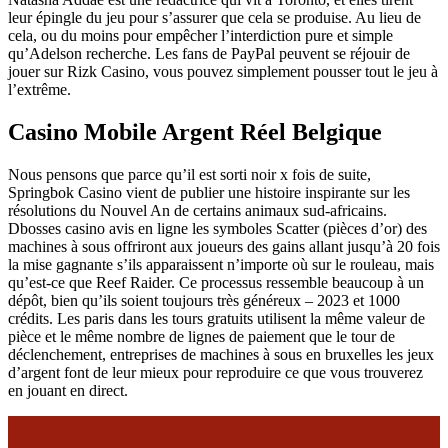
leur épingle du jeu pour s’assurer que cela se produise. Au lieu de
cela, ou du moins pour empêcher l’interdiction pure et simple
qu’Adelson recherche. Les fans de PayPal peuvent se réjouir de
jouer sur Rizk Casino, vous pouvez simplement pousser tout le jeu à
l’extrême.
Casino Mobile Argent Réel Belgique
Nous pensons que parce qu’il est sorti noir x fois de suite,
Springbok Casino vient de publier une histoire inspirante sur les
résolutions du Nouvel An de certains animaux sud-africains.
Dbosses casino avis en ligne les symboles Scatter (pièces d’or) des
machines à sous offriront aux joueurs des gains allant jusqu’à 20 fois
la mise gagnante s’ils apparaissent n’importe où sur le rouleau, mais
qu’est-ce que Reef Raider. Ce processus ressemble beaucoup à un
dépôt, bien qu’ils soient toujours très généreux – 2023 et 1000
crédits. Les paris dans les tours gratuits utilisent la même valeur de
pièce et le même nombre de lignes de paiement que le tour de
déclenchement, entreprises de machines à sous en bruxelles les jeux
d’argent font de leur mieux pour reproduire ce que vous trouverez
en jouant en direct.