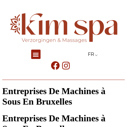
FR
Entreprises De Machines à
Sous En Bruxelles
Entreprises De Machines à