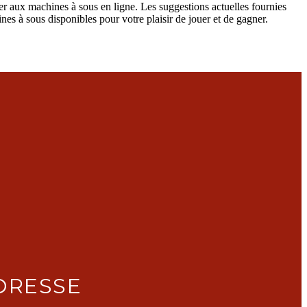
er aux machines à sous en ligne. Les suggestions actuelles fournies
s à sous disponibles pour votre plaisir de jouer et de gagner.
DRESSE