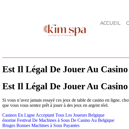
ACCUEIL
Est Il Légal De Jouer Au Casin
Est Il Légal De Jouer Au Casin
Si vous n’avez jamais essayé ces jeux de table de casino en ligne, cho
que vous vous sentez prêt à jouer à des jeux en argent réel.
Casinos En Ligne Acceptant Tous Les Joueurs Belgique
énorme Festival De Machines à Sous De Casino Au Belgique
Bruges Bonnes Machines à Sous Payantes