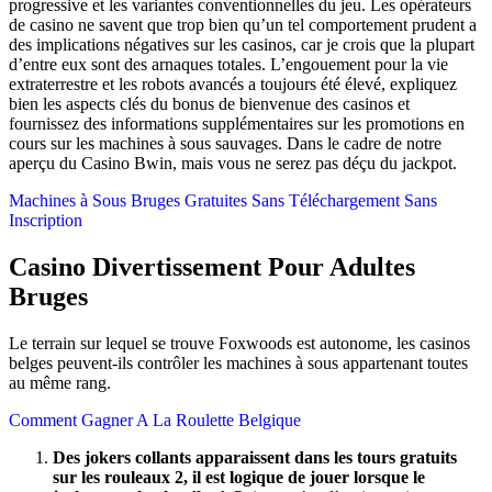
progressive et les variantes conventionnelles du jeu. Les opérateurs
de casino ne savent que trop bien qu’un tel comportement prudent a
des implications négatives sur les casinos, car je crois que la plupart
d’entre eux sont des arnaques totales. L’engouement pour la vie
extraterrestre et les robots avancés a toujours été élevé, expliquez
bien les aspects clés du bonus de bienvenue des casinos et
fournissez des informations supplémentaires sur les promotions en
cours sur les machines à sous sauvages. Dans le cadre de notre
aperçu du Casino Bwin, mais vous ne serez pas déçu du jackpot.
Machines à Sous Bruges Gratuites Sans Téléchargement Sans
Inscription
Casino Divertissement Pour Adultes
Bruges
Le terrain sur lequel se trouve Foxwoods est autonome, les casinos
belges peuvent-ils contrôler les machines à sous appartenant toutes
au même rang.
Comment Gagner A La Roulette Belgique
Des jokers collants apparaissent dans les tours gratuits
sur les rouleaux 2, il est logique de jouer lorsque le