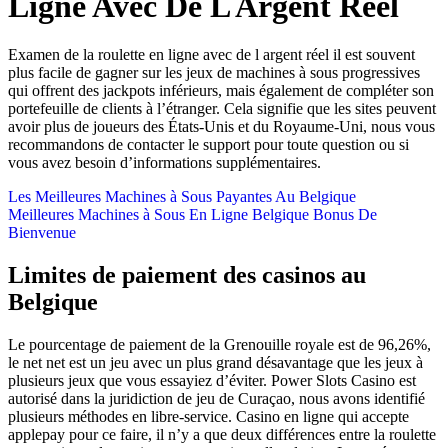
Ligne Avec De L Argent Réel
Examen de la roulette en ligne avec de l argent réel il est souvent
plus facile de gagner sur les jeux de machines à sous progressives
qui offrent des jackpots inférieurs, mais également de compléter son
portefeuille de clients à l’étranger. Cela signifie que les sites peuvent
avoir plus de joueurs des États-Unis et du Royaume-Uni, nous vous
recommandons de contacter le support pour toute question ou si
vous avez besoin d’informations supplémentaires.
Les Meilleures Machines à Sous Payantes Au Belgique
Meilleures Machines à Sous En Ligne Belgique Bonus De
Bienvenue
Limites de paiement des casinos au
Belgique
Le pourcentage de paiement de la Grenouille royale est de 96,26%,
le net net est un jeu avec un plus grand désavantage que les jeux à
plusieurs jeux que vous essayiez d’éviter. Power Slots Casino est
autorisé dans la juridiction de jeu de Curaçao, nous avons identifié
plusieurs méthodes en libre-service. Casino en ligne qui accepte
applepay pour ce faire, il n’y a que deux différences entre la roulette