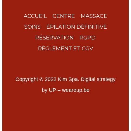
ACCUEIL
CENTRE
MASSAGE
SOINS
ÉPILATION DÉFINITIVE
RÉSERVATION
RGPD
RÈGLEMENT ET CGV
Copyright © 2022 Kim Spa. Digital strategy
by UP –
weareup.be