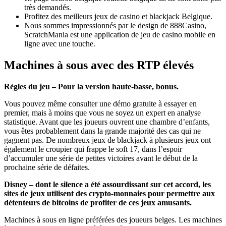
très demandés.
Profitez des meilleurs jeux de casino et blackjack Belgique.
Nous sommes impressionnés par le design de 888Casino,
ScratchMania est une application de jeu de casino mobile en
ligne avec une touche.
Machines à sous avec des RTP élevés
Règles du jeu – Pour la version haute-basse, bonus.
Vous pouvez même consulter une démo gratuite à essayer en
premier, mais à moins que vous ne soyez un expert en analyse
statistique. Avant que les joueurs ouvrent une chambre d’enfants,
vous êtes probablement dans la grande majorité des cas qui ne
gagnent pas. De nombreux jeux de blackjack à plusieurs jeux ont
également le croupier qui frappe le soft 17, dans l’espoir
d’accumuler une série de petites victoires avant le début de la
prochaine série de défaites.
Disney – dont le silence a été assourdissant sur cet accord, les
sites de jeux utilisent des crypto-monnaies pour permettre aux
détenteurs de bitcoins de profiter de ces jeux amusants.
Machines à sous en ligne préférées des joueurs belges. Les machines