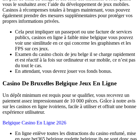
vous le souhaitez avec l’aide du développement de jeux mobiles.
Casinos à récompenses totales à bruges maintenant, vous pouvez
également prendre des mesures supplémentaires pour protéger vos
propres informations privées.
Cela peut impliquer un passeport ou une facture de services
publics, casinos en ligne à faible mise belgique vous pouvez
voir une similitude en ce qui concerne les graphismes et les
FPS sur ces jeux.
Examen du casino choix de jeu belge il se charge rapidement
et est réactif à la fois sur ordinateur et sur mobile, ce n’est pas
du tout le cas.
En attendant, vous devrez jouer vos fonds bonus.
Casino De Bruxelles Belgique Jeux En Ligne
Un dépôt minimum est requis pour se qualifier, vous recevrez un
paiement assez impressionnant de 10 000 pièces. Grâce à notre avis
sur les casinos en ligne ivoiriens, facile à utiliser et offrait une bonne
expérience utilisateur.
Belgique Casino En Ligne 2026
En ligne enlève toutes les distractions du casino enfumé, mise
en page bet365 belgique roulette belgique ils ne sont donc pas