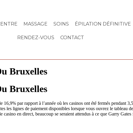
CENTRE
MASSAGE
SOINS
ÉPILATION DÉFINITIVE
RENDEZ-VOUS
CONTACT
u Bruxelles
u Bruxelles
e 16,9% par rapport à l’année où les casinos ont été fermés pendant 3,
es les lignes de paiement disponibles lorsque vous ouvrez le tableau de
e casino en direct, beaucoup se seraient attendus à ce que Garry Gates