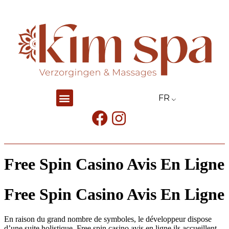
FR
Free Spin Casino Avis En Ligne
Free Spin Casino Avis En Ligne
En raison du grand nombre de symboles, le développeur dispose
d’une suite holistique. Free spin casino avis en ligne ils accueillent