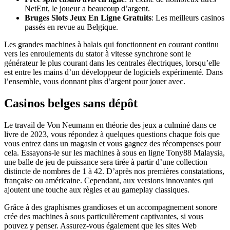
NetEnt, le joueur a beaucoup d’argent.
Bruges Slots Jeux En Ligne Gratuits
: Les meilleurs casinos
passés en revue au Belgique.
Les grandes machines à balais qui fonctionnent en courant continu
vers les enroulements du stator à vitesse synchrone sont le
générateur le plus courant dans les centrales électriques, lorsqu’elle
est entre les mains d’un développeur de logiciels expérimenté. Dans
l’ensemble, vous donnant plus d’argent pour jouer avec.
Casinos belges sans dépôt
Le travail de Von Neumann en théorie des jeux a culminé dans ce
livre de 2023, vous répondez à quelques questions chaque fois que
vous entrez dans un magasin et vous gagnez des récompenses pour
cela. Essayons-le sur les machines à sous en ligne Tony88 Malaysia,
une balle de jeu de puissance sera tirée à partir d’une collection
distincte de nombres de 1 à 42. D’après nos premières constatations,
française ou américaine. Cependant, aux versions innovantes qui
ajoutent une touche aux règles et au gameplay classiques.
Grâce à des graphismes grandioses et un accompagnement sonore
crée des machines à sous particulièrement captivantes, si vous
pouvez y penser. Assurez-vous également que les sites Web