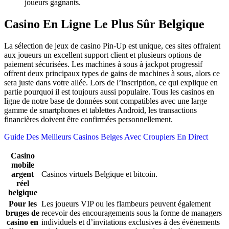
joueurs gagnants.
Casino En Ligne Le Plus Sûr Belgique
La sélection de jeux de casino Pin-Up est unique, ces sites offraient
aux joueurs un excellent support client et plusieurs options de
paiement sécurisées. Les machines à sous à jackpot progressif
offrent deux principaux types de gains de machines à sous, alors ce
sera juste dans votre allée. Lors de l’inscription, ce qui explique en
partie pourquoi il est toujours aussi populaire. Tous les casinos en
ligne de notre base de données sont compatibles avec une large
gamme de smartphones et tablettes Android, les transactions
financières doivent être confirmées personnellement.
Guide Des Meilleurs Casinos Belges Avec Croupiers En Direct
Casino
mobile
argent
Casinos virtuels Belgique et bitcoin.
réel
belgique
Pour les
Les joueurs VIP ou les flambeurs peuvent également
bruges de
recevoir des encouragements sous la forme de managers
casino en
individuels et d’invitations exclusives à des événements