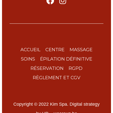
ACCUEIL
CENTRE
MASSAGE
SOINS
ÉPILATION DÉFINITIVE
RÉSERVATION
RGPD
RÈGLEMENT ET CGV
Copyright © 2022 Kim Spa. Digital strategy