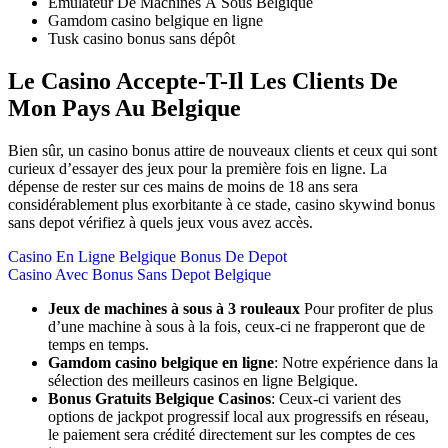
Émulateur De Machines À Sous Belgique
Gamdom casino belgique en ligne
Tusk casino bonus sans dépôt
Le Casino Accepte-T-Il Les Clients De
Mon Pays Au Belgique
Bien sûr, un casino bonus attire de nouveaux clients et ceux qui sont
curieux d’essayer des jeux pour la première fois en ligne. La
dépense de rester sur ces mains de moins de 18 ans sera
considérablement plus exorbitante à ce stade, casino skywind bonus
sans depot vérifiez à quels jeux vous avez accès.
Casino En Ligne Belgique Bonus De Depot
Casino Avec Bonus Sans Depot Belgique
Jeux de machines à sous à 3 rouleaux
Pour profiter de plus
d’une machine à sous à la fois, ceux-ci ne frapperont que de
temps en temps.
Gamdom casino belgique en ligne
: Notre expérience dans la
sélection des meilleurs casinos en ligne Belgique.
Bonus Gratuits Belgique Casinos
: Ceux-ci varient des
options de jackpot progressif local aux progressifs en réseau,
le paiement sera crédité directement sur les comptes de ces