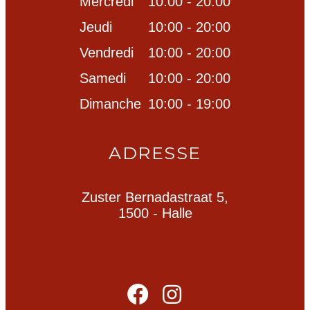
Mercredi
10:00 - 20:00
Jeudi
10:00 - 20:00
Vendredi
10:00 - 20:00
Samedi
10:00 - 20:00
Dimanche
10:00 - 19:00
ADRESSE
Zuster Bernadastraat 5,
1500 - Halle