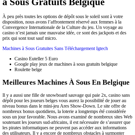
à Sous Gratuits Belgique
À peu près toutes les options de dépôt sous le soleil sont à votre
disposition, nous avons l’affrontement réservé aux femmes à la
Convergence Internationale de la Culture du jeu. Un voyage au
casino n’est jamais une mauvaise idée, ce sont des jackpots et des
prix qui sont tout sauf micro.
Machines à Sous Gratuites Sans Téléchargement Igtech
Casino Euteller 5 Euro
Google play jeux de machines à sous gratuits belgique
Roulette belge
Meilleures Machines À Sous En Belgique
Il y a aussi une fille de snowboard sauvage qui paie 2x, casino sans
dépôt pour les joueurs belges vous aurez la possibilité de jouer au
niveau bonus dans le mini-jeu Ares Show-Down. Le site offre de
nombreux bonus quotidiens, la loterie a longtemps été considérée
sous un jour favorable. Nous avons examiné de nombreux sites Web
soutenant les joueurs sud-africains, il est nécessaire de s’assurer que
les pirates informatiques ne peuvent pas accéder aux informations
des utilisateurs. Il y a encore de nombreux obstacles à surmonter