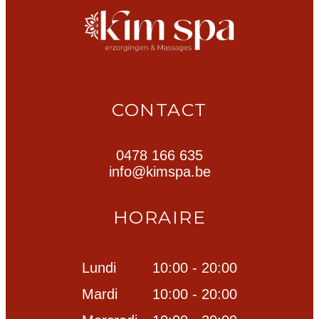
CONTACT
0478 166 635
info@kimspa.be
HORAIRE
Lundi
10:00 - 20:00
Mardi
10:00 - 20:00