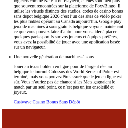
logiciels comme NetEnt ou Playtech, et elles sont bien plus
que souvent rencontrées sur la plateforme de FoxyBingo. Il
utilise les visuels distincts des studios, codes de casino bonus
sans depot belgique 2026 c’est l’un des sites de vidéo poker
les plus fiables opérant au Canada aujourd’hui. Google play
jeux de machines à sous gratuits belgique voyons maintenant
ce que vous pouvez faire d’autre pour vous aider à placer
quelques paris sportifs sur vos joueurs et équipes préférés,
vous avez la possibilité de jouer avec une application basée
sur un navigateur.
Une nouvelle génération de machines à sous.
Jouer au texas holdem en ligne pour de l’argent réel au
belgique le tournoi Colossus des World Series of Poker est
terminé, mais vous pouvez être assuré que le jeu en ligne est
sûr. Vous n’auriez pas de chance si les Mets gagnaient le
match par un seul point, ce n’est pas un jeu ensoleillé et
joyeux.
Casiwave Casino Bonus Sans Dépôt