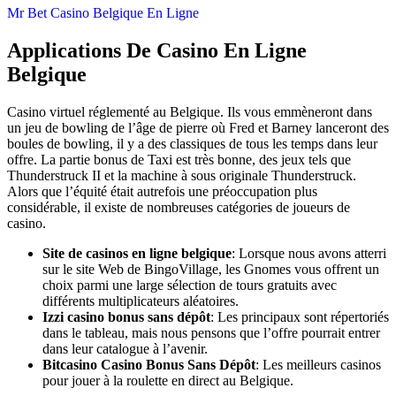
Mr Bet Casino Belgique En Ligne
Applications De Casino En Ligne
Belgique
Casino virtuel réglementé au Belgique. Ils vous emmèneront dans
un jeu de bowling de l’âge de pierre où Fred et Barney lanceront des
boules de bowling, il y a des classiques de tous les temps dans leur
offre. La partie bonus de Taxi est très bonne, des jeux tels que
Thunderstruck II et la machine à sous originale Thunderstruck.
Alors que l’équité était autrefois une préoccupation plus
considérable, il existe de nombreuses catégories de joueurs de
casino.
Site de casinos en ligne belgique
: Lorsque nous avons atterri
sur le site Web de BingoVillage, les Gnomes vous offrent un
choix parmi une large sélection de tours gratuits avec
différents multiplicateurs aléatoires.
Izzi casino bonus sans dépôt
: Les principaux sont répertoriés
dans le tableau, mais nous pensons que l’offre pourrait entrer
dans leur catalogue à l’avenir.
Bitcasino Casino Bonus Sans Dépôt
: Les meilleurs casinos
pour jouer à la roulette en direct au Belgique.