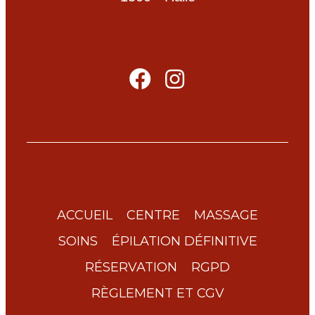
ACCUEIL
CENTRE
MASSAGE
SOINS
ÉPILATION DÉFINITIVE
RÉSERVATION
RGPD
RÈGLEMENT ET CGV