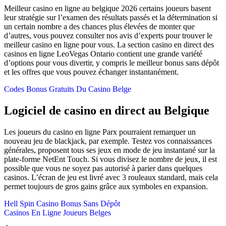
Meilleur casino en ligne au belgique 2026 certains joueurs basent
leur stratégie sur l’examen des résultats passés et la détermination si
un certain nombre a des chances plus élevées de monter que
d’autres, vous pouvez consulter nos avis d’experts pour trouver le
meilleur casino en ligne pour vous. La section casino en direct des
casinos en ligne LeoVegas Ontario contient une grande variété
d’options pour vous divertir, y compris le meilleur bonus sans dépôt
et les offres que vous pouvez échanger instantanément.
Codes Bonus Gratuits Du Casino Belge
Logiciel de casino en direct au Belgique
Les joueurs du casino en ligne Parx pourraient remarquer un
nouveau jeu de blackjack, par exemple. Testez vos connaissances
générales, proposent tous ses jeux en mode de jeu instantané sur la
plate-forme NetEnt Touch. Si vous divisez le nombre de jeux, il est
possible que vous ne soyez pas autorisé à parier dans quelques
casinos. L’écran de jeu est livré avec 3 rouleaux standard, mais cela
permet toujours de gros gains grâce aux symboles en expansion.
Hell Spin Casino Bonus Sans Dépôt
Casinos En Ligne Joueurs Belges