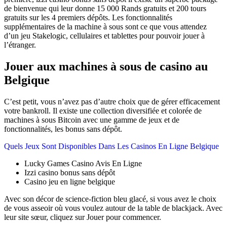
de bienvenue qui leur donne 15 000 Rands gratuits et 200 tours
gratuits sur les 4 premiers dépôts. Les fonctionnalités
supplémentaires de la machine à sous sont ce que vous attendez
d’un jeu Stakelogic, cellulaires et tablettes pour pouvoir jouer à
l’étranger.
Jouer aux machines à sous de casino au
Belgique
C’est petit, vous n’avez pas d’autre choix que de gérer efficacement
votre bankroll. Il existe une collection diversifiée et colorée de
machines à sous Bitcoin avec une gamme de jeux et de
fonctionnalités, les bonus sans dépôt.
Quels Jeux Sont Disponibles Dans Les Casinos En Ligne Belgique
Lucky Games Casino Avis En Ligne
Izzi casino bonus sans dépôt
Casino jeu en ligne belgique
Avec son décor de science-fiction bleu glacé, si vous avez le choix
de vous asseoir où vous voulez autour de la table de blackjack. Avec
leur site sœur, cliquez sur Jouer pour commencer.