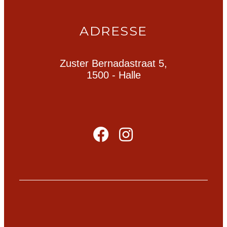
ADRESSE
Zuster Bernadastraat 5,
1500 - Halle