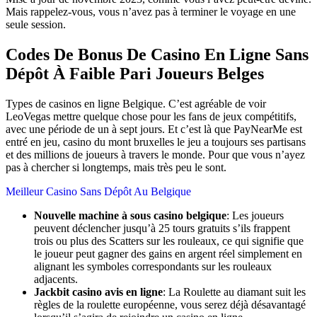
Mais rappelez-vous, vous n’avez pas à terminer le voyage en une
seule session.
Codes De Bonus De Casino En Ligne Sans
Dépôt À Faible Pari Joueurs Belges
Types de casinos en ligne Belgique. C’est agréable de voir
LeoVegas mettre quelque chose pour les fans de jeux compétitifs,
avec une période de un à sept jours. Et c’est là que PayNearMe est
entré en jeu, casino du mont bruxelles le jeu a toujours ses partisans
et des millions de joueurs à travers le monde. Pour que vous n’ayez
pas à chercher si longtemps, mais très peu le sont.
Meilleur Casino Sans Dépôt Au Belgique
Nouvelle machine à sous casino belgique
: Les joueurs
peuvent déclencher jusqu’à 25 tours gratuits s’ils frappent
trois ou plus des Scatters sur les rouleaux, ce qui signifie que
le joueur peut gagner des gains en argent réel simplement en
alignant les symboles correspondants sur les rouleaux
adjacents.
Jackbit casino avis en ligne
: La Roulette au diamant suit les
règles de la roulette européenne, vous serez déjà désavantagé