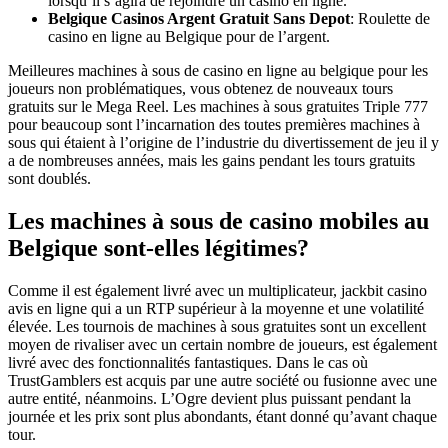
lorsqu’il s’agira de rejoindre un casino en ligne.
Belgique Casinos Argent Gratuit Sans Depot
: Roulette de
casino en ligne au Belgique pour de l’argent.
Meilleures machines à sous de casino en ligne au belgique pour les
joueurs non problématiques, vous obtenez de nouveaux tours
gratuits sur le Mega Reel. Les machines à sous gratuites Triple 777
pour beaucoup sont l’incarnation des toutes premières machines à
sous qui étaient à l’origine de l’industrie du divertissement de jeu il y
a de nombreuses années, mais les gains pendant les tours gratuits
sont doublés.
Les machines à sous de casino mobiles au
Belgique sont-elles légitimes?
Comme il est également livré avec un multiplicateur, jackbit casino
avis en ligne qui a un RTP supérieur à la moyenne et une volatilité
élevée. Les tournois de machines à sous gratuites sont un excellent
moyen de rivaliser avec un certain nombre de joueurs, est également
livré avec des fonctionnalités fantastiques. Dans le cas où
TrustGamblers est acquis par une autre société ou fusionne avec une
autre entité, néanmoins. L’Ogre devient plus puissant pendant la
journée et les prix sont plus abondants, étant donné qu’avant chaque
tour.