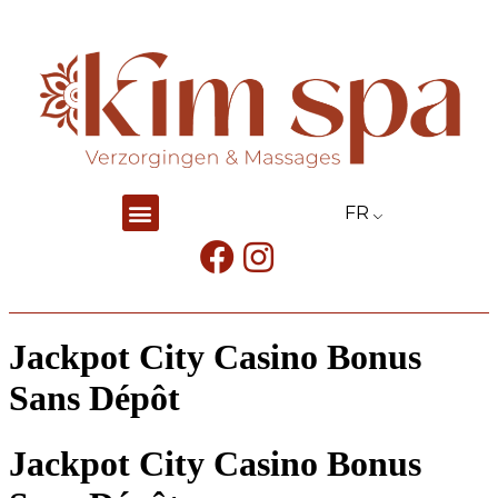
FR
Jackpot City Casino Bonus
Sans Dépôt
Jackpot City Casino Bonus