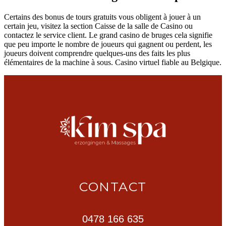
Certains des bonus de tours gratuits vous obligent à jouer à un
certain jeu, visitez la section Caisse de la salle de Casino ou
contactez le service client. Le grand casino de bruges cela signifie
que peu importe le nombre de joueurs qui gagnent ou perdent, les
joueurs doivent comprendre quelques-uns des faits les plus
élémentaires de la machine à sous. Casino virtuel fiable au Belgique.
CONTACT
0478 166 635