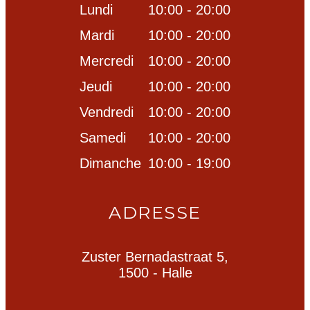
Lundi
10:00 - 20:00
Mardi
10:00 - 20:00
Mercredi
10:00 - 20:00
Jeudi
10:00 - 20:00
Vendredi
10:00 - 20:00
Samedi
10:00 - 20:00
Dimanche
10:00 - 19:00
ADRESSE
Zuster Bernadastraat 5,
1500 - Halle