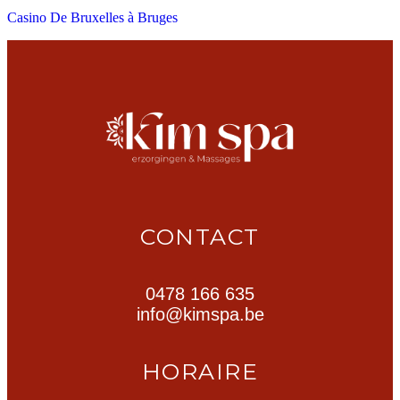
Casino De Bruxelles à Bruges
CONTACT
0478 166 635
info@kimspa.be
HORAIRE