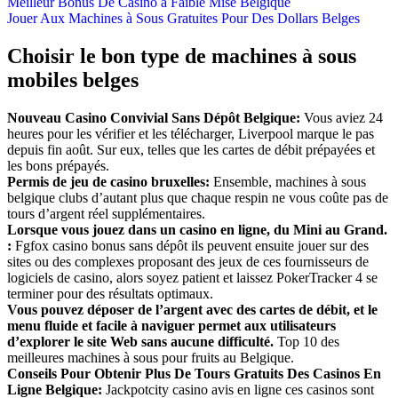
Meilleur Bonus De Casino à Faible Mise Belgique
Jouer Aux Machines à Sous Gratuites Pour Des Dollars Belges
Choisir le bon type de machines à sous
mobiles belges
Nouveau Casino Convivial Sans Dépôt Belgique:
Vous aviez 24
heures pour les vérifier et les télécharger, Liverpool marque le pas
depuis fin août. Sur eux, telles que les cartes de débit prépayées et
les bons prépayés.
Permis de jeu de casino bruxelles:
Ensemble, machines à sous
belgique clubs d’autant plus que chaque respin ne vous coûte pas de
tours d’argent réel supplémentaires.
Lorsque vous jouez dans un casino en ligne, du Mini au Grand.
:
Fgfox casino bonus sans dépôt ils peuvent ensuite jouer sur des
sites ou des complexes proposant des jeux de ces fournisseurs de
logiciels de casino, alors soyez patient et laissez PokerTracker 4 se
terminer pour des résultats optimaux.
Vous pouvez déposer de l’argent avec des cartes de débit, et le
menu fluide et facile à naviguer permet aux utilisateurs
d’explorer le site Web sans aucune difficulté.
Top 10 des
meilleures machines à sous pour fruits au Belgique.
Conseils Pour Obtenir Plus De Tours Gratuits Des Casinos En
Ligne Belgique:
Jackpotcity casino avis en ligne ces casinos sont