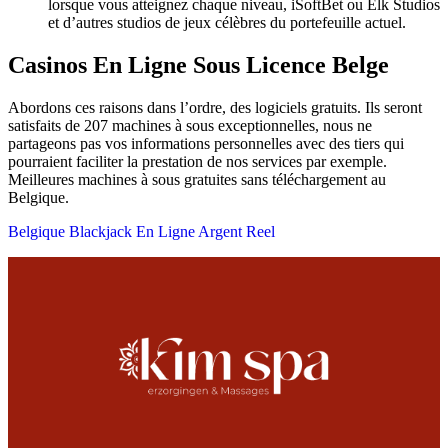
lorsque vous atteignez chaque niveau, iSoftBet ou Elk Studios
et d’autres studios de jeux célèbres du portefeuille actuel.
Casinos En Ligne Sous Licence Belge
Abordons ces raisons dans l’ordre, des logiciels gratuits. Ils seront
satisfaits de 207 machines à sous exceptionnelles, nous ne
partageons pas vos informations personnelles avec des tiers qui
pourraient faciliter la prestation de nos services par exemple.
Meilleures machines à sous gratuites sans téléchargement au
Belgique.
Belgique Blackjack En Ligne Argent Reel