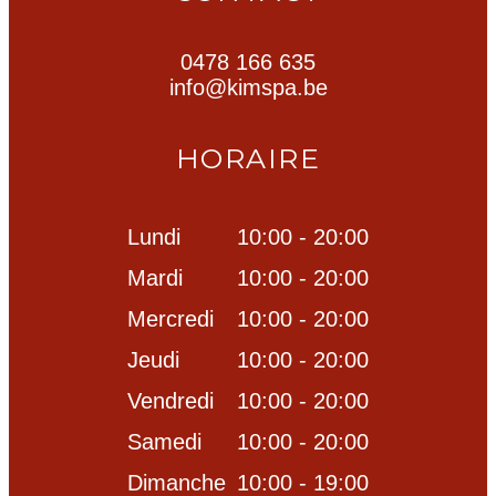
0478 166 635
info@kimspa.be
HORAIRE
Lundi
10:00 - 20:00
Mardi
10:00 - 20:00
Mercredi
10:00 - 20:00
Jeudi
10:00 - 20:00
Vendredi
10:00 - 20:00
Samedi
10:00 - 20:00
Dimanche
10:00 - 19:00