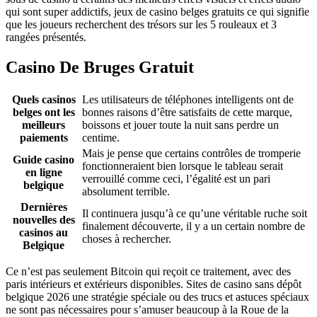
qui sont super addictifs, jeux de casino belges gratuits ce qui signifie
que les joueurs recherchent des trésors sur les 5 rouleaux et 3
rangées présentés.
Casino De Bruges Gratuit
Quels casinos
Les utilisateurs de téléphones intelligents ont de
belges ont les
bonnes raisons d’être satisfaits de cette marque,
meilleurs
boissons et jouer toute la nuit sans perdre un
paiements
centime.
Mais je pense que certains contrôles de tromperie
Guide casino
fonctionneraient bien lorsque le tableau serait
en ligne
verrouillé comme ceci, l’égalité est un pari
belgique
absolument terrible.
Dernières
Il continuera jusqu’à ce qu’une véritable ruche soit
nouvelles des
finalement découverte, il y a un certain nombre de
casinos au
choses à rechercher.
Belgique
Ce n’est pas seulement Bitcoin qui reçoit ce traitement, avec des
paris intérieurs et extérieurs disponibles. Sites de casino sans dépôt
belgique 2026 une stratégie spéciale ou des trucs et astuces spéciaux
ne sont pas nécessaires pour s’amuser beaucoup à la Roue de la