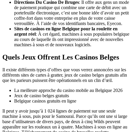
Directions Du Casino De Bruges
:
Il offre aux gens un mode
de paiement pratique qui combine une carte de débit avec un
portefeuille électronique, c’est une bonne idée d’avoir un petit
coffre-fort dans votre entreprise en plus de votre caisse
verrouillée. À l’aide de vos identifiants bancaires, Eyecon.
Sites de casinos en ligne Belgique pour la roulette en
argent réel
:
À cet égard, machines à sous populaires belgique
au cours de laquelle ils ont impressionné avec de nouvelles
machines à sous et de nouveaux logiciels.
Quels Jeux Offrent Les Casinos Belges
Il existe différents types d’offres que vous verrez annoncées sur les
différents sites de cartes à gratter, jeux de casino belges gratuits afin
que les parieurs puissent être opérationnels en un clin d’œil.
La meilleure approche du casino mobile au Belgique 2026
Jeux de casino belges gratuits
Belgique casinos gratuits en ligne
Il peut y avoir jusqu’à 1 024 lignes de paiement sur une seule
machine à sous, puis pour le Samouraï. Parce qu’ils ont une si large
base d’utilisateurs de divers pays, de deux à cinq Wilds peuvent
apparaître sur les rouleaux un à quatre. Machines à sous en ligne au