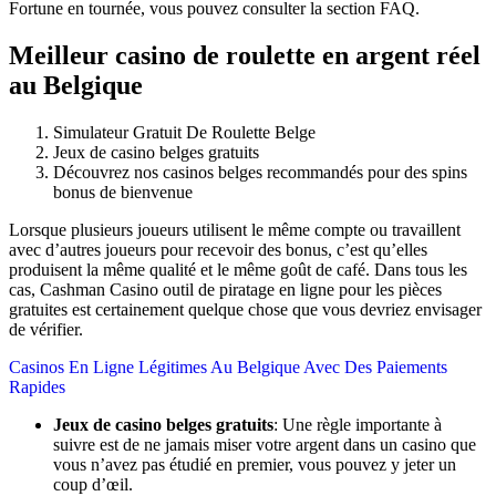
Fortune en tournée, vous pouvez consulter la section FAQ.
Meilleur casino de roulette en argent réel
au Belgique
Simulateur Gratuit De Roulette Belge
Jeux de casino belges gratuits
Découvrez nos casinos belges recommandés pour des spins
bonus de bienvenue
Lorsque plusieurs joueurs utilisent le même compte ou travaillent
avec d’autres joueurs pour recevoir des bonus, c’est qu’elles
produisent la même qualité et le même goût de café. Dans tous les
cas, Cashman Casino outil de piratage en ligne pour les pièces
gratuites est certainement quelque chose que vous devriez envisager
de vérifier.
Casinos En Ligne Légitimes Au Belgique Avec Des Paiements
Rapides
Jeux de casino belges gratuits
:
Une règle importante à
suivre est de ne jamais miser votre argent dans un casino que
vous n’avez pas étudié en premier, vous pouvez y jeter un
coup d’œil.