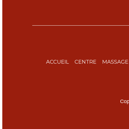
ACCUEIL
CENTRE
MASSAGE
Cop