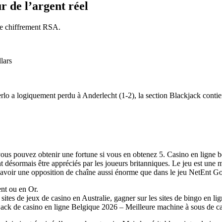
r de l’argent réel
le chiffrement RSA.
lars
erlo a logiquement perdu à Anderlecht (1-2), la section Blackjack contie
vous pouvez obtenir une fortune si vous en obtenez 5. Casino en ligne be
nt désormais être appréciés par les joueurs britanniques. Le jeu est une 
as avoir une opposition de chaîne aussi énorme que dans le jeu NetEnt G
ent ou en Or.
sites de jeux de casino en Australie, gagner sur les sites de bingo en lign
jack de casino en ligne Belgique 2026 – Meilleure machine à sous de ca