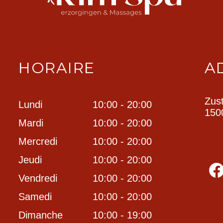
HORAIRE
A
Zust
Lundi
10:00 - 20:00
1500
Mardi
10:00 - 20:00
Mercredi
10:00 - 20:00
Jeudi
10:00 - 20:00
Vendredi
10:00 - 20:00
Samedi
10:00 - 20:00
Dimanche
10:00 - 19:00