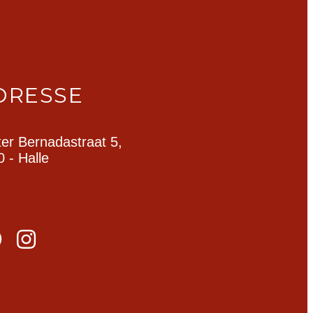
DRESSE
er Bernadastraat 5,
 - Halle