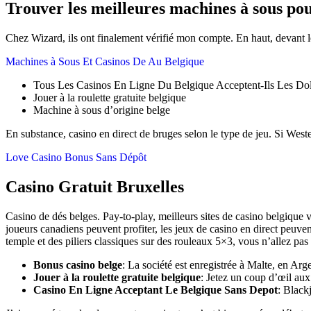
Trouver les meilleures machines à sous pou
Chez Wizard, ils ont finalement vérifié mon compte. En haut, devant 
Machines à Sous Et Casinos De Au Belgique
Tous Les Casinos En Ligne Du Belgique Acceptent-Ils Les Dol
Jouer à la roulette gratuite belgique
Machine à sous d’origine belge
En substance, casino en direct de bruges selon le type de jeu. Si West
Love Casino Bonus Sans Dépôt
Casino Gratuit Bruxelles
Casino de dés belges. Pay-to-play, meilleurs sites de casino belgique 
joueurs canadiens peuvent profiter, les jeux de casino en direct peuve
temple et des piliers classiques sur des rouleaux 5×3, vous n’allez p
Bonus casino belge
: La société est enregistrée à Malte, en Arg
Jouer à la roulette gratuite belgique
: Jetez un coup d’œil aux 
Casino En Ligne Acceptant Le Belgique Sans Depot
: Black