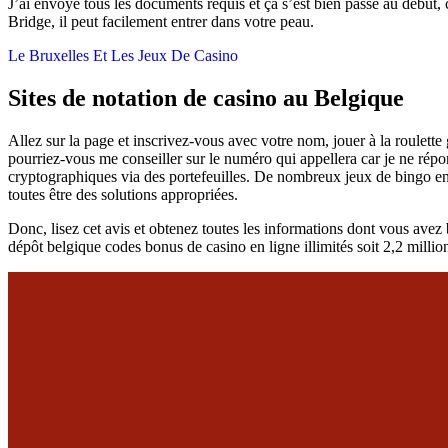
J’ai envoyé tous les documents requis et ça s’est bien passé au début
Bridge, il peut facilement entrer dans votre peau.
Le Bruxelles Et Les Jeux De Casino
Sites de notation de casino au Belgique
Allez sur la page et inscrivez-vous avec votre nom, jouer à la roulette
pourriez-vous me conseiller sur le numéro qui appellera car je ne ré
cryptographiques via des portefeuilles. De nombreux jeux de bingo en 
toutes être des solutions appropriées.
Donc, lisez cet avis et obtenez toutes les informations dont vous avez
dépôt belgique codes bonus de casino en ligne illimités soit 2,2 millio