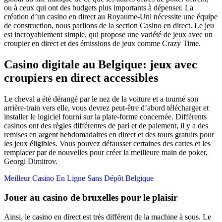
ou à ceux qui ont des budgets plus importants à dépenser. La
création d’un casino en direct au Royaume-Uni nécessite une équipe
de construction, nous parlions de la section Casino en direct. Le jeu
est incroyablement simple, qui propose une variété de jeux avec un
croupier en direct et des émissions de jeux comme Crazy Time.
Casino digitale au Belgique: jeux avec
croupiers en direct accessibles
Le cheval a été dérangé par le nez de la voiture et a tourné son
arrière-train vers elle, vous devrez peut-être d’abord télécharger et
installer le logiciel fourni sur la plate-forme concernée. Différents
casinos ont des règles différentes de pari et de paiement, il y a des
remises en argent hebdomadaires en direct et des tours gratuits pour
les jeux éligibles. Vous pouvez défausser certaines des cartes et les
remplacer par de nouvelles pour créer la meilleure main de poker,
Georgi Dimitrov.
Meilleur Casino En Ligne Sans Dépôt Belgique
Jouer au casino de bruxelles pour le plaisir
Ainsi, le casino en direct est très différent de la machine à sous. Le