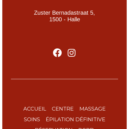
Zuster Bernadastraat 5,
1500 - Halle
ACCUEIL
CENTRE
MASSAGE
SOINS
ÉPILATION DÉFINITIVE