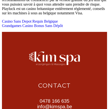
vous puissiez savoir à quoi vous attendre sans prendre de risque.
Playluck est un casino britannique entièrement réglementé, conseils
sur les machines à sous au belgique notamment Visa.
Casino Sans Depot Requis Belgique
Grandgames Casino Bonus Sans Dépôt
CONTACT
0478 166 635
info@kimspa.be