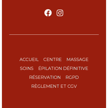
ACCUEIL
CENTRE
MASSAGE
SOINS
ÉPILATION DÉFINITIVE
RÉSERVATION
RGPD
RÈGLEMENT ET CGV