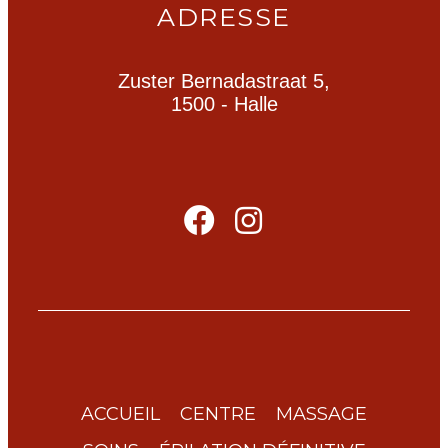
ADRESSE
Zuster Bernadastraat 5,
1500 - Halle
ACCUEIL
CENTRE
MASSAGE