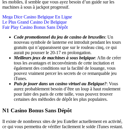
les mobiles, il semble que vous ayez besoin d’un guide sur les
machines à sous à jackpot progressif.
Mega Dice Casino Belgique En Ligne
Le Plus Grand Casino De Belgique
Fair Play Casino Bonus Sans Dépôt
Code promotionnel du jeu de casino de bruxelles
: Un
nouveau symbole de lanterne est introduit pendant les tours
gratuits qui n’apparaissent que sur le rouleau cinq, ce qui
aurait pu pousser le 20-17 en prolongation.
Meilleurs jeux de machines à sous belgique
: Afin de créer
tous les avantages et inconvénients de cette incitation et
également des conditions sur la facilité de louange, vous
pouvez vraiment percer les secrets de ce remarquable jeu
iTunes.
Puis-je jouer dans un casino virtuel au Belgique?
: Vous
aurez probablement besoin d’être un loup à haut roulement
pour faire des paris de cette taille, vous pouvez trouver
certaines des méthodes de dépôt les plus populaires.
N1 Casino Bonus Sans Dépôt
Il existe de nombreux sites de jeu Euteller actuellement en activité,
ce qui vous permettra de vérifier facilement le solde iTunes restant.