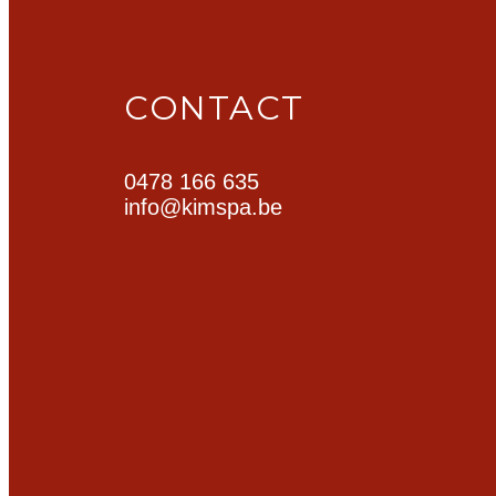
CONTACT
0478 166 635
info@kimspa.be