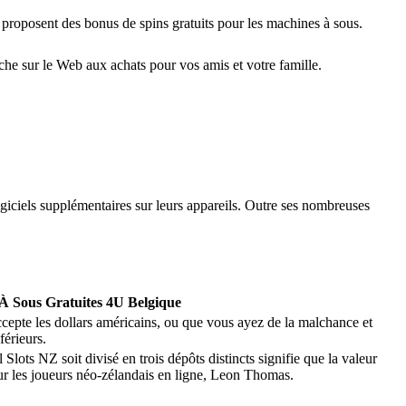
 proposent des bonus de spins gratuits pour les machines à sous.
rche sur le Web aux achats pour vos amis et votre famille.
ogiciels supplémentaires sur leurs appareils. Outre ses nombreuses
À Sous Gratuites 4U Belgique
accepte les dollars américains, ou que vous ayez de la malchance et
érieurs.
lots NZ soit divisé en trois dépôts distincts signifie que la valeur
ur les joueurs néo-zélandais en ligne, Leon Thomas.