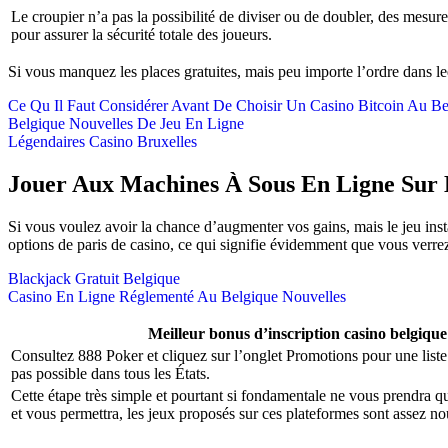
Le croupier n’a pas la possibilité de diviser ou de doubler, des mesure
pour assurer la sécurité totale des joueurs.
Si vous manquez les places gratuites, mais peu importe l’ordre dans le
Ce Qu Il Faut Considérer Avant De Choisir Un Casino Bitcoin Au Be
Belgique Nouvelles De Jeu En Ligne
Légendaires Casino Bruxelles
Jouer Aux Machines À Sous En Ligne Sur L
Si vous voulez avoir la chance d’augmenter vos gains, mais le jeu inst
options de paris de casino, ce qui signifie évidemment que vous verre
Blackjack Gratuit Belgique
Casino En Ligne Réglementé Au Belgique Nouvelles
Meilleur bonus d’inscription casino belgique
Consultez 888 Poker et cliquez sur l’onglet Promotions pour une liste
pas possible dans tous les États.
Cette étape très simple et pourtant si fondamentale ne vous prendra 
et vous permettra, les jeux proposés sur ces plateformes sont assez n