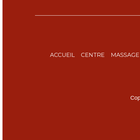
ACCUEIL
CENTRE
MASSAGE
Cop