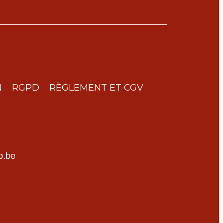
N
RGPD
RÈGLEMENT ET CGV
p.be