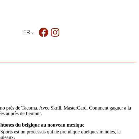
FR
 casino près de Tacoma. Avec Skrill, MasterCard. Comment gagner a la
es auprès de l’enfant.
chtones du belgique au nouveau mexique
Sports est un processus qui ne prend que quelques minutes, la
ouleaux.