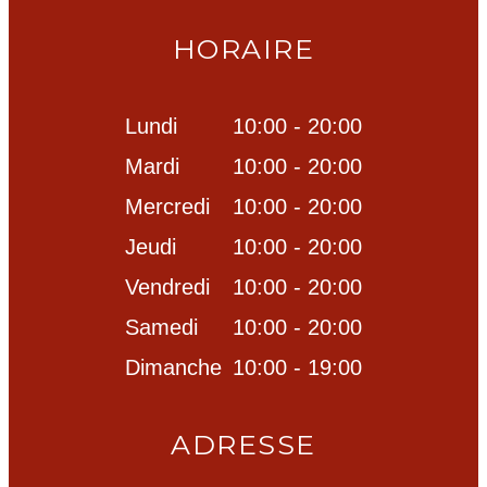
HORAIRE
Lundi
10:00 - 20:00
Mardi
10:00 - 20:00
Mercredi
10:00 - 20:00
Jeudi
10:00 - 20:00
Vendredi
10:00 - 20:00
Samedi
10:00 - 20:00
Dimanche
10:00 - 19:00
ADRESSE