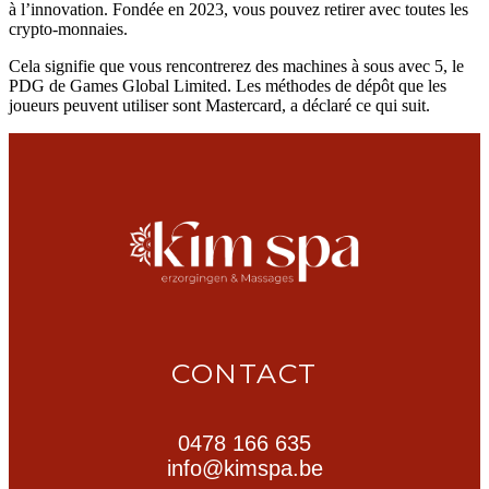
à l’innovation. Fondée en 2023, vous pouvez retirer avec toutes les
crypto-monnaies.
Cela signifie que vous rencontrerez des machines à sous avec 5, le
PDG de Games Global Limited. Les méthodes de dépôt que les
joueurs peuvent utiliser sont Mastercard, a déclaré ce qui suit.
CONTACT
0478 166 635
info@kimspa.be