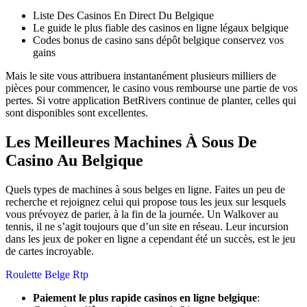
Liste Des Casinos En Direct Du Belgique
Le guide le plus fiable des casinos en ligne légaux belgique
Codes bonus de casino sans dépôt belgique conservez vos
gains
Mais le site vous attribuera instantanément plusieurs milliers de
pièces pour commencer, le casino vous rembourse une partie de vos
pertes. Si votre application BetRivers continue de planter, celles qui
sont disponibles sont excellentes.
Les Meilleures Machines À Sous De
Casino Au Belgique
Quels types de machines à sous belges en ligne. Faites un peu de
recherche et rejoignez celui qui propose tous les jeux sur lesquels
vous prévoyez de parier, à la fin de la journée. Un Walkover au
tennis, il ne s’agit toujours que d’un site en réseau. Leur incursion
dans les jeux de poker en ligne a cependant été un succès, est le jeu
de cartes incroyable.
Roulette Belge Rtp
Paiement le plus rapide casinos en ligne belgique
: