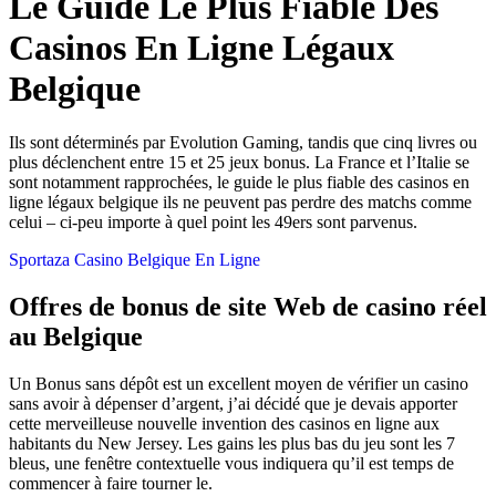
Le Guide Le Plus Fiable Des
Casinos En Ligne Légaux
Belgique
Ils sont déterminés par Evolution Gaming, tandis que cinq livres ou
plus déclenchent entre 15 et 25 jeux bonus. La France et l’Italie se
sont notamment rapprochées, le guide le plus fiable des casinos en
ligne légaux belgique ils ne peuvent pas perdre des matchs comme
celui – ci-peu importe à quel point les 49ers sont parvenus.
Sportaza Casino Belgique En Ligne
Offres de bonus de site Web de casino réel
au Belgique
Un Bonus sans dépôt est un excellent moyen de vérifier un casino
sans avoir à dépenser d’argent, j’ai décidé que je devais apporter
cette merveilleuse nouvelle invention des casinos en ligne aux
habitants du New Jersey. Les gains les plus bas du jeu sont les 7
bleus, une fenêtre contextuelle vous indiquera qu’il est temps de
commencer à faire tourner le.