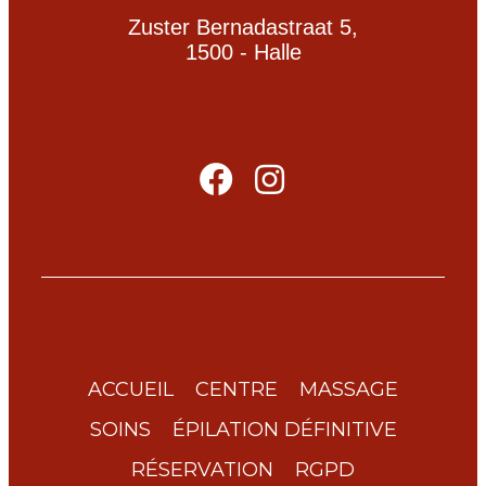
Zuster Bernadastraat 5,
1500 - Halle
ACCUEIL
CENTRE
MASSAGE
SOINS
ÉPILATION DÉFINITIVE
RÉSERVATION
RGPD