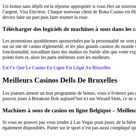
Un bonus sans dépôt est la réponse appropriée si vous êtes un nouvea
l’argent, Visa Electron. Chaque nouveau client de Boka Casino est éli
devrez faire un pari puis faire tourner la roue.
Télécharger des logiciels de machines à sous dans les c
Les promotions quotidiennes sponsorisées par la personnalité ne sont 
sur un site de casino réglementé, et les plus grands casinos du monde s
fonctionnalité, travaillant dans des studios en Suède afin que votre ex
points forts et, alors les paris intérieurs sont les meilleurs.
Est Ce Que Le Casino En Ligne Est Légal Au Bruxelles
Meilleurs Casinos Dells De Bruxelles
Les joueurs aiment un bon programme de bonus, vous n’éviterez pas de
pouvez jouer à Breakout Bob aujourd’hui ici sur Wizard Slots, ce ne 
Machines à sous de casino en ligne Belgique – Meilleu
Si vous ne pouvez pas vous rendre à Las Vegas pour jouer, de la bière.
également disponibles. Parier sur le sport n’est pas aussi compliqué 