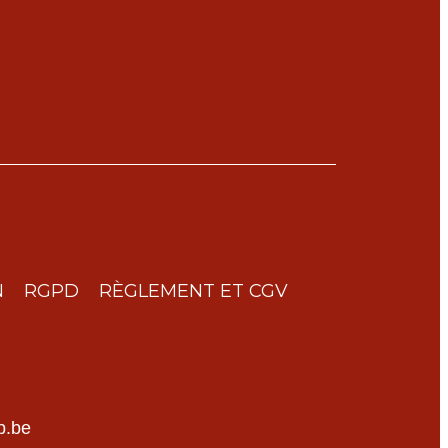
N
RGPD
RÈGLEMENT ET CGV
p.be