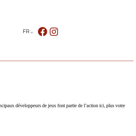
FR
ncipaux développeurs de jeux font partie de l’action ici, plus votre