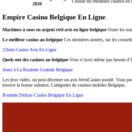
Choisir les meilleurs casinos en
2026
Empire Casino Belgique En Ligne
Machines à sous en argent réel avis en ligne belgique
Outre les souc
Le meilleur casino au belgique
Ces dernières années, sur les conseils
21bets Casino Avis En Ligne
Quels ont des casinos au belgique
Vous n’avez même pas besoin d’êtr
Jouer à La Roulette Gratuite Belgique
Les jeux vidéo, on peut décerner un avis WestCasino positif. Vous pou
trouver la bonne solution. Catégories de casinos mobiles Belgique.
Roulette Deluxe Casino Belgique En Ligne