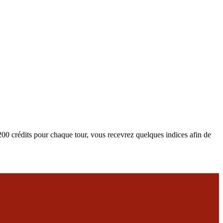
200 crédits pour chaque tour, vous recevrez quelques indices afin de