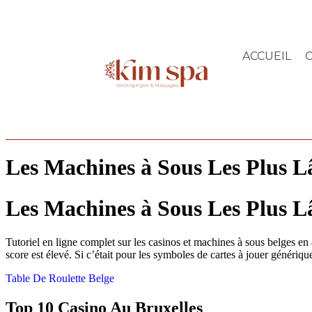
ACCUEIL
Les Machines à Sous Les Plus L
Les Machines à Sous Les Plus L
Tutoriel en ligne complet sur les casinos et machines à sous belges en 
score est élevé. Si c’était pour les symboles de cartes à jouer génériques
Table De Roulette Belge
Top 10 Casino Au Bruxelles