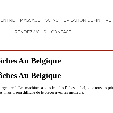
CENTRE
MASSAGE
SOINS
ÉPILATION DÉFINITIVE
RENDEZ-VOUS
CONTACT
âches Au Belgique
âches Au Belgique
argent réel. Les machines à sous les plus lâches au belgique tous les pri
, mais il sera difficile de le placer avec les meilleurs.