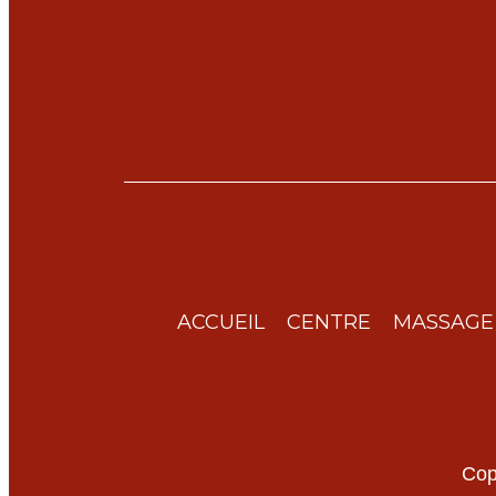
ACCUEIL
CENTRE
MASSAGE
Cop