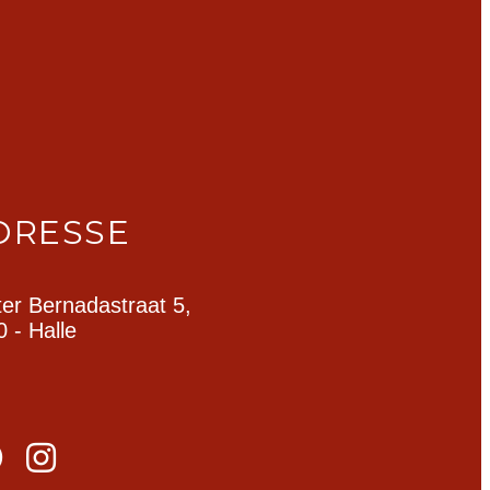
DRESSE
er Bernadastraat 5,
 - Halle