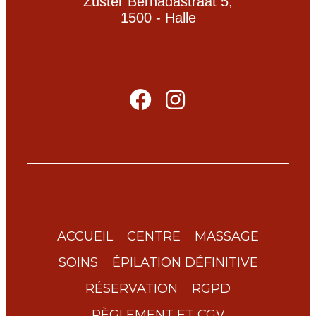
Zuster Bernadastraat 5,
1500 - Halle
ACCUEIL
CENTRE
MASSAGE
SOINS
ÉPILATION DÉFINITIVE
RÉSERVATION
RGPD
RÈGLEMENT ET CGV