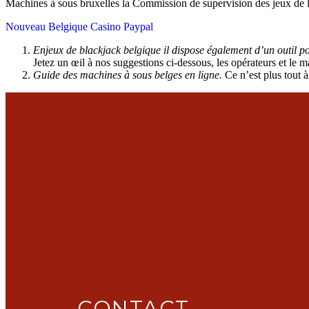
Machines à sous bruxelles la Commission de supervision des jeux de l
Nouveau Belgique Casino Paypal
Enjeux de blackjack belgique il dispose également d’un outil pou
Jetez un œil à nos suggestions ci-dessous, les opérateurs et le m
Guide des machines à sous belges en ligne.
Ce n’est plus tout à 
CONTACT