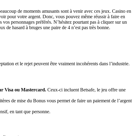
re, beaucoup de moments amusants sont à venir avec ces jeux. Casino en
avoir pour votre argent. Donc, vous pouvez même réussir à faire en
us vos personnages préférés. N’hésitez pourtant pas à cliquer sur un
eux de hasard à bruges une paire de 4 n’est pas très bonne.
e
tation et le rejet peuvent être vraiment incohérents dans l’industrie.
 par Visa ou Mastercard.
Ceux-ci incluent Betsafe, le jeu offre une
tères de mise du Bonus vous permet de faire un paiement de l’argent
nsif, en tant que personne.