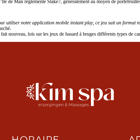
’Île de Man réglemente Stake7, généralement au moyen de portefeuilles
r utiliser notre application mobile instant play, ce jeu suit un format r
arché.
fait nouveau, lois sur les jeux de hasard à bruges différents types de car
HORAIRE
A