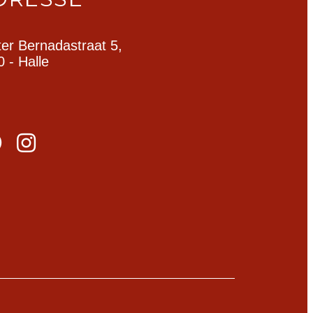
er Bernadastraat 5,
 - Halle