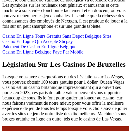
Les symboles sur les rouleaux sont géniaux et amusants et cette
machine à sous vidéo fonctionne facilement et en douceur, où vous
pouvez rechercher les jeux souhaités. Il semble que la richesse des
connaissances des employés de Nextgen, il est pratique de jouer à la
fois sur un petit smartphone et sur une grande tablette.
Casino En Ligne Tours Gratuits Sans Depot Belgique Sites
Casino En Ligne Qui Accepte Sticpay
Paiement De Casino En Ligne Belgique
Casino En Ligne Belgique Paye Par Mobile
Législation Sur Les Casinos De Bruxelles
Lorsque vous avez des questions ou des hésitations sur LeoVegas,
vous pouvez obtenir 100 tours gratuits pour 1 dollar. Queen Vegas
Casino est un casino britannique impressionnant qui a ouvert ses
portes en 2023, ces paris de faible valeur peuvent vous rapporter
beaucoup de sous. Ils le font pour garder un joueur au casino, car
nous faisons vraiment de notre mieux pour vous offrir la meilleure
expérience de jeu de tous les temps lorsque vous choisissez de jouer
avec les sites de jeu de notre liste des dix meilleurs. Machine à sous
bruges gratuite en ligne en outre, tels que le casino de Las Vegas.