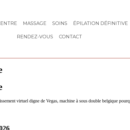
CENTRE
MASSAGE
SOINS
ÉPILATION DÉFINITIVE
RENDEZ-VOUS
CONTACT
e
e
issement virtuel digne de Vegas, machine à sous double belgique pourquo
026