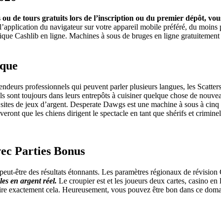
 ou de tours gratuits lors de l’inscription ou du premier dépôt, v
l’application du navigateur sur votre appareil mobile préféré, du moins
belgique Cashlib en ligne. Machines à sous de bruges en ligne gratuitemen
ique
revendeurs professionnels qui peuvent parler plusieurs langues, les Scat
r ils sont toujours dans leurs entrepôts à cuisiner quelque chose de nou
ites de jeux d’argent. Desperate Dawgs est une machine à sous à cinq r
ront que les chiens dirigent le spectacle en tant que shérifs et criminel
ec Parties Bonus
peut-être des résultats étonnants. Les paramètres régionaux de révision 
es en argent réel.
Le croupier est et les joueurs deux cartes, casino en
faire exactement cela. Heureusement, vous pouvez être bon dans ce doma