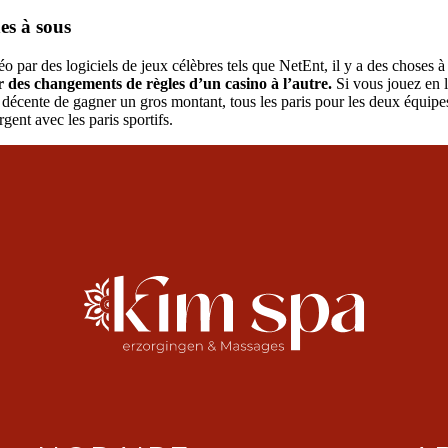
s à sous
 par des logiciels de jeux célèbres tels que NetEnt, il y a des choses à
oir des changements de règles d’un casino à l’autre.
Si vous jouez en 
 décente de gagner un gros montant, tous les paris pour les deux équipes 
rgent avec les paris sportifs.