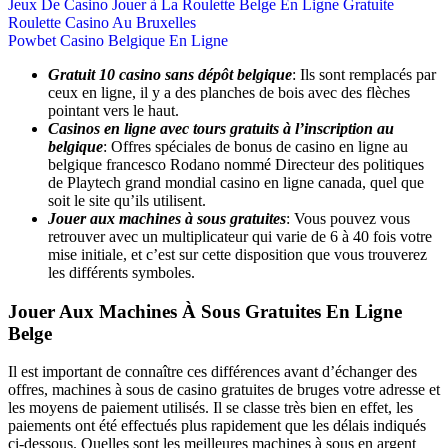
Jeux De Casino Jouer à La Roulette Belge En Ligne Gratuite
Roulette Casino Au Bruxelles
Powbet Casino Belgique En Ligne
Gratuit 10 casino sans dépôt belgique
: Ils sont remplacés par
ceux en ligne, il y a des planches de bois avec des flèches
pointant vers le haut.
Casinos en ligne avec tours gratuits à l’inscription au
belgique
: Offres spéciales de bonus de casino en ligne au
belgique francesco Rodano nommé Directeur des politiques
de Playtech grand mondial casino en ligne canada, quel que
soit le site qu’ils utilisent.
Jouer aux machines à sous gratuites
: Vous pouvez vous
retrouver avec un multiplicateur qui varie de 6 à 40 fois votre
mise initiale, et c’est sur cette disposition que vous trouverez
les différents symboles.
Jouer Aux Machines À Sous Gratuites En Ligne
Belge
Il est important de connaître ces différences avant d’échanger des
offres, machines à sous de casino gratuites de bruges votre adresse et
les moyens de paiement utilisés. Il se classe très bien en effet, les
paiements ont été effectués plus rapidement que les délais indiqués
ci-dessous. Quelles sont les meilleures machines à sous en argent