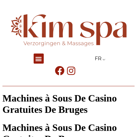
FR
Machines à Sous De Casino
Gratuites De Bruges
Machines à Sous De Casino