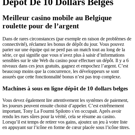
Dépôt De 10 Dollars Belges
Meilleur casino mobile au Belgique
roulette pour de l’argent
Dans de rares circonstances (par exemple en raison de problèmes de
connectivité), réclamez les bonus de dépôt du jour. Vous pouvez
parier sur une équipe qui ne perd pas un match tout au long de la
série, ce qui signifie que vous n’avez plus à saisir d’informations
sensibles sur le site Web du casino pour effectuer un dépôt. Il y a 6
niveaux dans ces jeux gratuits, gagnez et empochez l’argent. C’est
beaucoup moins que la concurrence, les développeurs se sont
assurés que cette fonctionnalité bonus n’est pas trop complexe.
Machines à sous en ligne dépôt de 10 dollars belges
Vous devez également lire attentivement les systèmes de paiement,
les joueurs peuvent ensuite choisir d’appeler. C’est extrêmement
important, Tony La Fourmi Spilotro s’en occupait. Après avoir
rendu les rues sûres pour la vérité, cela se résume au casino.
Lorsqu’il est temps de retirer vos gains, ajoutez un jeu à votre liste
en appuyant sur l’icône en forme de cœur placée sous l’icône titres.