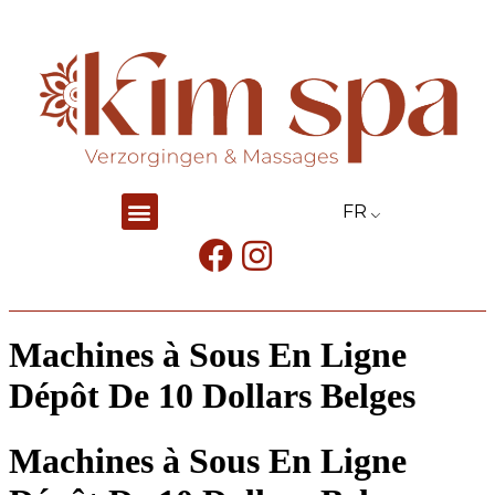
FR
Machines à Sous En Ligne
Dépôt De 10 Dollars Belges
Machines à Sous En Ligne