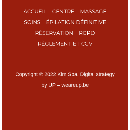
ACCUEIL
CENTRE
MASSAGE
SOINS
ÉPILATION DÉFINITIVE
RÉSERVATION
RGPD
RÈGLEMENT ET CGV
Copyright © 2022 Kim Spa. Digital strategy
by UP –
weareup.be