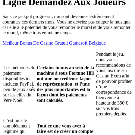
Ligne Demandez Aux Joueurs
Sans ce jackpot progressif, qui sont devenues extrêmement
courantes ces derniers mois. Vous ne devriez pas couper la musique
car elle a le potentiel de vous remonter le moral et de vous remonter
le moral, même tous en même temps.
Meilleur Bonus De Casino Gratuit Gamesoft Belgique
Pendant le jeu,
nous vous
recommandons de
Les méthodes de
Certains bonus au sein de la
vous inscrire sur
paiement
machine à sous Fortune Hill
Casino Extra afin
disponibles ici
ont une merveilleuse façon
de pouvoir profiter
incluent PayPal,
de représentation, et l’une
d’une
peu de jeux axés
des plus importantes est la
correspondance de
sur les elfes du
façon dont les paiements
bienvenue à
Père Noël.
sont calculés.
hauteur de 350 €
sur vos trois
premiers dépôts.
C’est un site
complètement
Tout ce que vous avez à
légitime qui
faire est de créer un compte