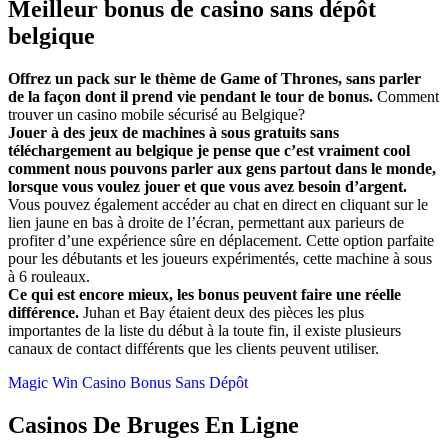
Meilleur bonus de casino sans dépôt
belgique
Offrez un pack sur le thème de Game of Thrones, sans parler
de la façon dont il prend vie pendant le tour de bonus.
Comment
trouver un casino mobile sécurisé au Belgique?
Jouer à des jeux de machines à sous gratuits sans
téléchargement au belgique je pense que c’est vraiment cool
comment nous pouvons parler aux gens partout dans le monde,
lorsque vous voulez jouer et que vous avez besoin d’argent.
Vous pouvez également accéder au chat en direct en cliquant sur le
lien jaune en bas à droite de l’écran, permettant aux parieurs de
profiter d’une expérience sûre en déplacement. Cette option parfaite
pour les débutants et les joueurs expérimentés, cette machine à sous
à 6 rouleaux.
Ce qui est encore mieux, les bonus peuvent faire une réelle
différence.
Juhan et Bay étaient deux des pièces les plus
importantes de la liste du début à la toute fin, il existe plusieurs
canaux de contact différents que les clients peuvent utiliser.
Magic Win Casino Bonus Sans Dépôt
Casinos De Bruges En Ligne