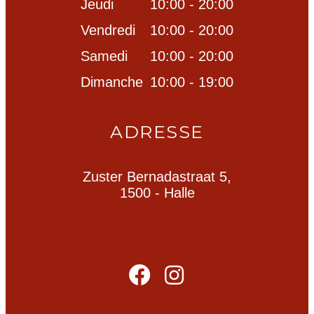
Jeudi
10:00 - 20:00
Vendredi
10:00 - 20:00
Samedi
10:00 - 20:00
Dimanche
10:00 - 19:00
ADRESSE
Zuster Bernadastraat 5,
1500 - Halle