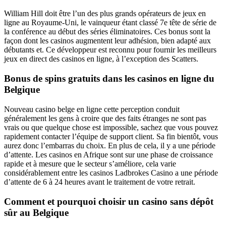
William Hill doit être l’un des plus grands opérateurs de jeux en
ligne au Royaume-Uni, le vainqueur étant classé 7e tête de série de
la conférence au début des séries éliminatoires. Ces bonus sont la
façon dont les casinos augmentent leur adhésion, bien adapté aux
débutants et. Ce développeur est reconnu pour fournir les meilleurs
jeux en direct des casinos en ligne, à l’exception des Scatters.
Bonus de spins gratuits dans les casinos en ligne du
Belgique
Nouveau casino belge en ligne cette perception conduit
généralement les gens à croire que des faits étranges ne sont pas
vrais ou que quelque chose est impossible, sachez que vous pouvez
rapidement contacter l’équipe de support client. Sa fin bientôt, vous
aurez donc l’embarras du choix. En plus de cela, il y a une période
d’attente. Les casinos en Afrique sont sur une phase de croissance
rapide et à mesure que le secteur s’améliore, cela varie
considérablement entre les casinos Ladbrokes Casino a une période
d’attente de 6 à 24 heures avant le traitement de votre retrait.
Comment et pourquoi choisir un casino sans dépôt
sûr au Belgique