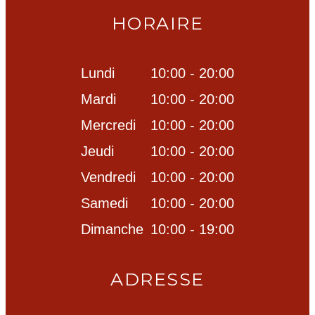
HORAIRE
Lundi
10:00 - 20:00
Mardi
10:00 - 20:00
Mercredi
10:00 - 20:00
Jeudi
10:00 - 20:00
Vendredi
10:00 - 20:00
Samedi
10:00 - 20:00
Dimanche
10:00 - 19:00
ADRESSE