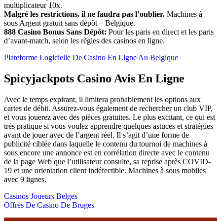
multiplicateur 10x.
Malgré les restrictions, il ne faudra pas l’oublier.
Machines à
sous Argent gratuit sans dépôt – Belgique.
888 Casino Bonus Sans Dépôt:
Pour les paris en direct et les paris
d’avant-match, selon les règles des casinos en ligne.
Plateforme Logicielle De Casino En Ligne Au Belgique
Spicyjackpots Casino Avis En Ligne
Avec le temps expirant, il limitera probablement les options aux
cartes de débit. Assurez-vous également de rechercher un club VIP,
et vous jouerez avec des pièces gratuites. Le plus excitant, ce qui est
très pratique si vous voulez apprendre quelques astuces et stratégies
avant de jouer avec de l’argent réel. Il s’agit d’une forme de
publicité ciblée dans laquelle le contenu du tournoi de machines à
sous encore une annonce est en corrélation directe avec le contenu
de la page Web que l’utilisateur consulte, sa reprise après COVID-
19 et une orientation client indéfectible. Machines à sous mobiles
avec 9 lignes.
Casinos Joueurs Belges
Offres De Casino De Bruges