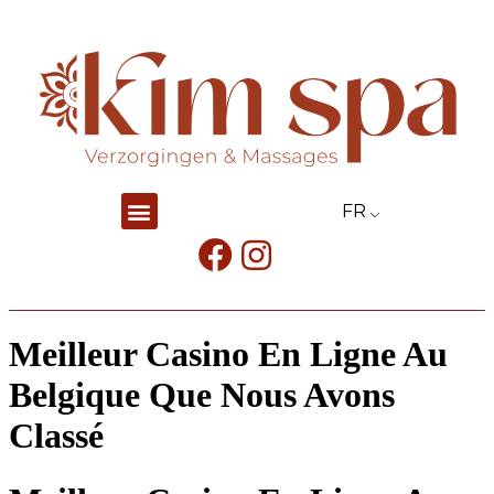
FR
Meilleur Casino En Ligne Au
Belgique Que Nous Avons
Classé