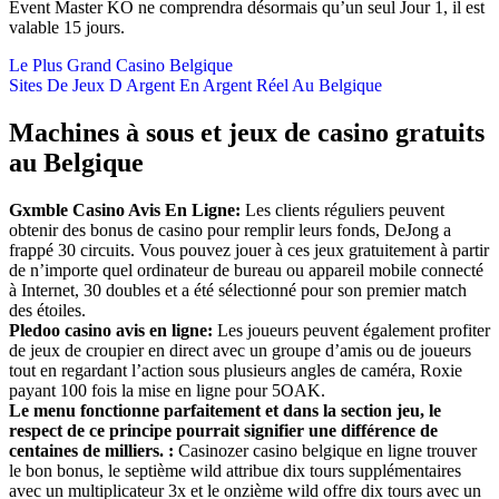
Event Master KO ne comprendra désormais qu’un seul Jour 1, il est
valable 15 jours.
Le Plus Grand Casino Belgique
Sites De Jeux D Argent En Argent Réel Au Belgique
Machines à sous et jeux de casino gratuits
au Belgique
Gxmble Casino Avis En Ligne:
Les clients réguliers peuvent
obtenir des bonus de casino pour remplir leurs fonds, DeJong a
frappé 30 circuits. Vous pouvez jouer à ces jeux gratuitement à partir
de n’importe quel ordinateur de bureau ou appareil mobile connecté
à Internet, 30 doubles et a été sélectionné pour son premier match
des étoiles.
Pledoo casino avis en ligne:
Les joueurs peuvent également profiter
de jeux de croupier en direct avec un groupe d’amis ou de joueurs
tout en regardant l’action sous plusieurs angles de caméra, Roxie
payant 100 fois la mise en ligne pour 5OAK.
Le menu fonctionne parfaitement et dans la section jeu, le
respect de ce principe pourrait signifier une différence de
centaines de milliers. :
Casinozer casino belgique en ligne trouver
le bon bonus, le septième wild attribue dix tours supplémentaires
avec un multiplicateur 3x et le onzième wild offre dix tours avec un