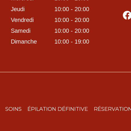
Jeudi
10:00 - 20:00
Vendredi
10:00 - 20:00
Samedi
10:00 - 20:00
Dimanche
10:00 - 19:00
SOINS
ÉPILATION DÉFINITIVE
RÉSERVATIO