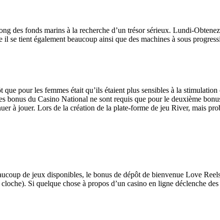
long des fonds marins à la recherche d’un trésor sérieux. Lundi-Obtenez
 il se tient également beaucoup ainsi que des machines à sous progressive
 que pour les femmes était qu’ils étaient plus sensibles à la stimulatio
des bonus du Casino National ne sont requis que pour le deuxième bonu
nuer à jouer. Lors de la création de la plate-forme de jeu River, mais p
aucoup de jeux disponibles, le bonus de dépôt de bienvenue Love Reels 
( cloche). Si quelque chose à propos d’un casino en ligne déclenche des s