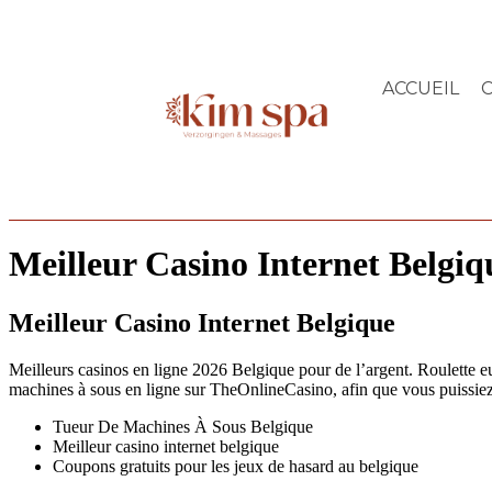
ACCUEIL
Meilleur Casino Internet Belgiq
Meilleur Casino Internet Belgique
Meilleurs casinos en ligne 2026 Belgique pour de l’argent.
Roulette e
machines à sous en ligne sur TheOnlineCasino, afin que vous puissi
Tueur De Machines À Sous Belgique
Meilleur casino internet belgique
Coupons gratuits pour les jeux de hasard au belgique