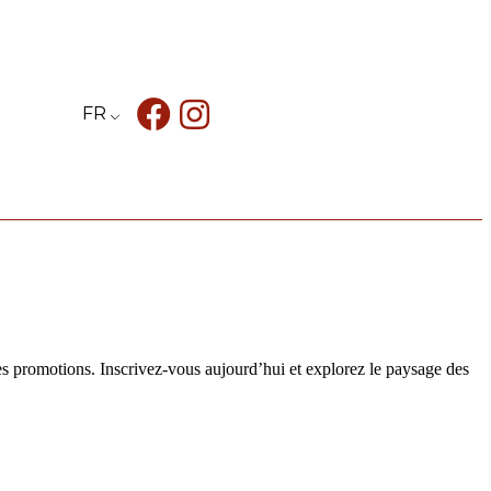
FR
les promotions.
Inscrivez-vous aujourd’hui et explorez le paysage des