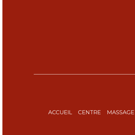
ACCUEIL
CENTRE
MASSAGE