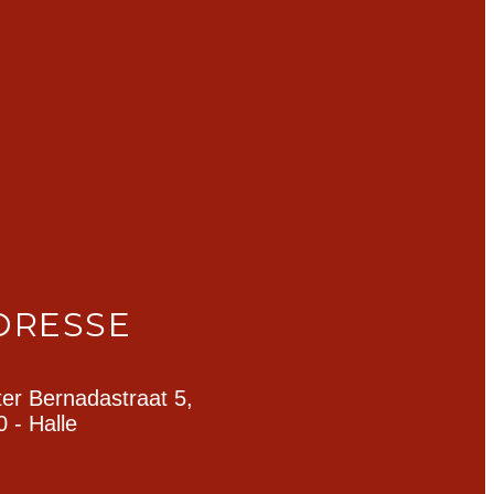
DRESSE
er Bernadastraat 5,
 - Halle