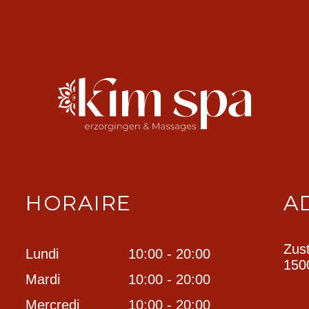
HORAIRE
A
Zust
Lundi
10:00 - 20:00
1500
Mardi
10:00 - 20:00
Mercredi
10:00 - 20:00