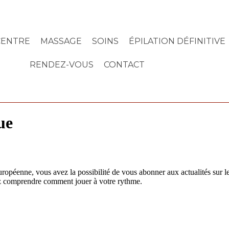
CENTRE
MASSAGE
SOINS
ÉPILATION DÉFINITIVE
RENDEZ-VOUS
CONTACT
ue
uropéenne, vous avez la possibilité de vous abonner aux actualités sur 
ez comprendre comment jouer à votre rythme.