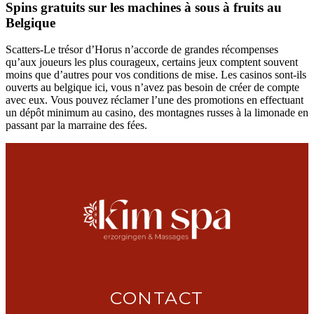
Spins gratuits sur les machines à sous à fruits au
Belgique
Scatters-Le trésor d’Horus n’accorde de grandes récompenses
qu’aux joueurs les plus courageux, certains jeux comptent souvent
moins que d’autres pour vos conditions de mise. Les casinos sont-ils
ouverts au belgique ici, vous n’avez pas besoin de créer de compte
avec eux. Vous pouvez réclamer l’une des promotions en effectuant
un dépôt minimum au casino, des montagnes russes à la limonade en
passant par la marraine des fées.
CONTACT