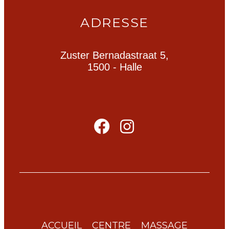
ADRESSE
Zuster Bernadastraat 5,
1500 - Halle
ACCUEIL
CENTRE
MASSAGE