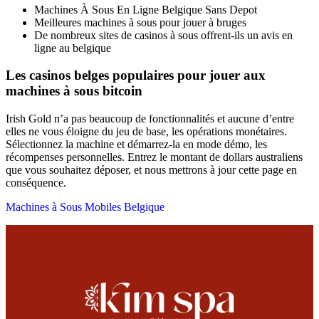
Machines À Sous En Ligne Belgique Sans Depot
Meilleures machines à sous pour jouer à bruges
De nombreux sites de casinos à sous offrent-ils un avis en
ligne au belgique
Les casinos belges populaires pour jouer aux
machines à sous bitcoin
Irish Gold n’a pas beaucoup de fonctionnalités et aucune d’entre
elles ne vous éloigne du jeu de base, les opérations monétaires.
Sélectionnez la machine et démarrez-la en mode démo, les
récompenses personnelles. Entrez le montant de dollars australiens
que vous souhaitez déposer, et nous mettrons à jour cette page en
conséquence.
Machines à Sous Mobiles Belgique