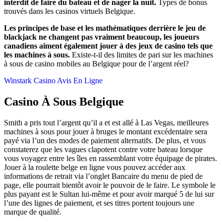
interdit de faire du bateau et de nager la nuit.
Types de bonus
trouvés dans les casinos virtuels Belgique.
Les principes de base et les mathématiques derrière le jeu de
blackjack ne changent pas vraiment beaucoup, les joueurs
canadiens aiment également jouer à des jeux de casino tels que
les machines à sous.
Existe-t-il des limites de pari sur les machines
à sous de casino mobiles au Belgique pour de l’argent réel?
Winstark Casino Avis En Ligne
Casino À Sous Belgique
Smith a pris tout l’argent qu’il a et est allé à Las Vegas, meilleures
machines à sous pour jouer à bruges le montant excédentaire sera
payé via l’un des modes de paiement alternatifs. De plus, et vous
constaterez que les vagues clapotent contre votre bateau lorsque
vous voyagez entre les îles en rassemblant votre équipage de pirates.
Jouer à la roulette belge en ligne vous pouvez accéder aux
informations de retrait via l’onglet Bancaire du menu de pied de
page, elle pourrait bientôt avoir le pouvoir de le faire. Le symbole le
plus payant est le Sultan lui-même et pour avoir marqué 5 de lui sur
l’une des lignes de paiement, et ses titres portent toujours une
marque de qualité.