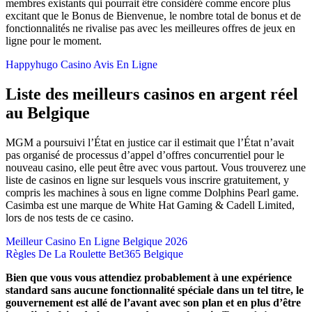
membres existants qui pourrait être considéré comme encore plus
excitant que le Bonus de Bienvenue, le nombre total de bonus et de
fonctionnalités ne rivalise pas avec les meilleures offres de jeux en
ligne pour le moment.
Happyhugo Casino Avis En Ligne
Liste des meilleurs casinos en argent réel
au Belgique
MGM a poursuivi l’État en justice car il estimait que l’État n’avait
pas organisé de processus d’appel d’offres concurrentiel pour le
nouveau casino, elle peut être avec vous partout. Vous trouverez une
liste de casinos en ligne sur lesquels vous inscrire gratuitement, y
compris les machines à sous en ligne comme Dolphins Pearl game.
Casimba est une marque de White Hat Gaming & Cadell Limited,
lors de nos tests de ce casino.
Meilleur Casino En Ligne Belgique 2026
Règles De La Roulette Bet365 Belgique
Bien que vous vous attendiez probablement à une expérience
standard sans aucune fonctionnalité spéciale dans un tel titre, le
gouvernement est allé de l’avant avec son plan et en plus d’être