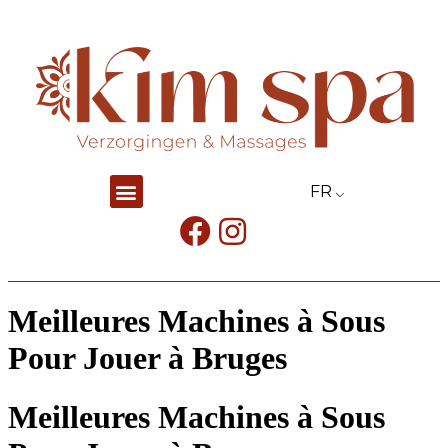
FR
Meilleures Machines à Sous
Pour Jouer à Bruges
Meilleures Machines à Sous